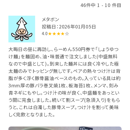
46件中 1 - 10 件目
メタボン
投稿日：2026年01月05日
4.0
★★★★
☆
大晦日の昼に再訪し、らーめん550円券で「しょうゆつ
け麺」を麺固め、油・味普通で注文しました(中盛無料
なので中盛として)。到来した麺丼には良く冷やした極
太麺のみでトッピング無しです。ペアの熱々つけ汁は背
脂が多く浮く豚骨醤油ベースのもの。入っている具は約
3mm厚の豚バラ巻叉焼1枚、板海苔1枚、メンマ、刻み
青ネギにもやし。つけ汁の味が良く、中盛麺をあっとい
う間に完食しました。続いて割スープ(急須入り)をもら
うと、これは白濁した豚骨スープ。つけ汁を割って美味
しく完飲となりました。