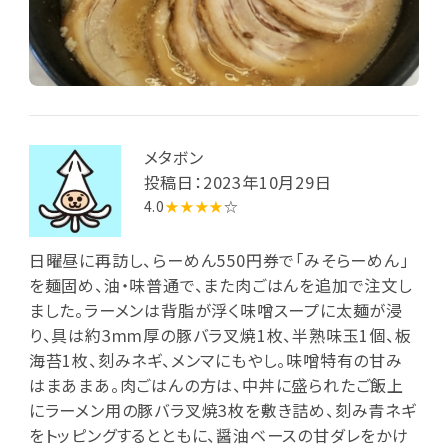
メタボン
投稿日：2023年10月29日
4.0
★★★★
☆
日曜昼に再訪し、らーめん550円券で「みそらーめん」
を麺固め、油・味普通で、また肉ごはんを追加で注文し
ました。ラーメンは背脂が浮く味噌スープに太麺が浸
り、具は約3mm厚の豚バラ叉焼1枚、半熟味玉1個、板
海苔1枚、刻みネギ、メンマにもやし。味噌特有の甘み
はまあまあ。肉ごはんの方は、中丼に盛られたご飯上
にラーメン用の豚バラ叉焼3枚を敷き詰め、刻み青ネギ
をトッピングするとともに、醤油ベースの甘ダレをかけ