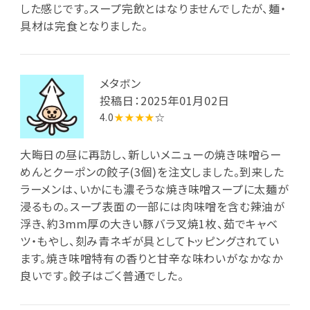
した感じです。スープ完飲とはなりませんでしたが、麺・
具材は完食となりました。
メタボン
投稿日：2025年01月02日
4.0
★★★★
☆
大晦日の昼に再訪し、新しいメニューの焼き味噌らー
めんとクーポンの餃子(3個)を注文しました。到来した
ラーメンは、いかにも濃そうな焼き味噌スープに太麺が
浸るもの。スープ表面の一部には肉味噌を含む辣油が
浮き、約3mm厚の大きい豚バラ叉焼1枚、茹でキャベ
ツ・もやし、刻み青ネギが具としてトッピングされてい
ます。焼き味噌特有の香りと甘辛な味わいがなかなか
良いです。餃子はごく普通でした。