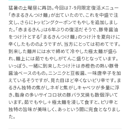
猛暑の土曜昼に再訪。今回は7-9月限定復活メニュー
「赤まるきんつけ麺」が出ていたので、これを中盛で注
文し、さらにトッピングクーポンでもやしを追加しまし
た。「赤まるきん」は6年ぶりの復活だそうで、豚骨醤油
をつけ汁とする「まるきんつけ麺」のつけ汁を夏向けに
辛くしたもののようですが、当方にとっては初めてです。
到来した麺丼には水で締めて冷やした極太麺が盛ら
れ、麺上には茹でもやしがてんこ盛りとなっています。
いっぽう、一緒に到来したつけ汁は赤橙色の熱い豚骨
醤油ベースのもの。ニンニクと豆板醤、一味唐辛子を加
えているそうですが、見た目ほど辛くないピリ辛です。ま
るきん独特の焦がしネギと焦がしキャベツが多量に浮
き、脂身の多いサイコロ状の豚バラ叉焼も数個浮いて
います。茹でもやし＋極太麺を浸して食すと、ピリ辛と
独特の旨味が美味しく、あっという間に完食となりまし
た。