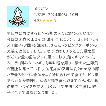
メタボン
投稿日：2024年03月10日
4.0
★★★★
☆
平日昼に再訪すると7～8割の入りと賑わっています。
今回は未食のまぜそば(油そば)にCランチセット(小ライ
ス＋餃子(3個))を注文し、さらにトッピングクーポンの
叉焼を追加しました。まぜそばはモチッとした極太麺
がごく少量の醤油ダレに浸っており、茹でキャベツ、刻
みニラ、刻みタマネギ、肉辛味噌を周りに添えた生卵黄
が麺上に載っているもの。追加の叉焼は約2mm厚の豚
バラ巻2枚です。全体をよく混ぜ合わせて食すと、ピリ辛
でなかなか美味しい。殆ど麺を食べ終えてから、追い飯
の形で小ライスを投入。よく混ぜて美味しく完食し、餃
子と合せて満腹となりました。