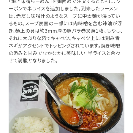
「焼き味噌らーめん」を麺固めで注文するとともに、ク
ーポンで半ライスを追加しました。到来したラーメン
は、赤だし味噌汁のようなスープに中太麺が浸ってい
るもの。スープ表面の一部には肉味噌を含む辣油が浮
き、麺上の具は約3mm厚の豚バラ巻叉焼1枚、もやし、
それに大ぶりな茹でキャベツ。キャベツ上には刻み青
ネギがアクセントでトッピングされています。焼き味噌
の渋みと甘みでなかなかに美味しい。半ライスと合わ
せて満腹となりました。