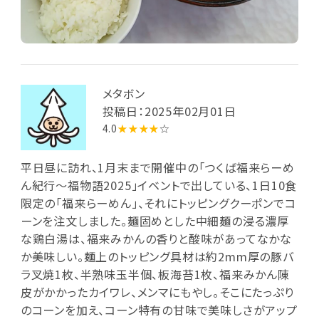
メタボン
投稿日：2025年02月01日
4.0
★★★★
☆
平日昼に訪れ、1月末まで開催中の「つくば福来らーめ
ん紀行～福物語2025」イベントで出している、1日10食
限定の「福来らーめん」、それにトッピングクーポンでコ
ーンを注文しました。麺固めとした中細麺の浸る濃厚
な鶏白湯は、福来みかんの香りと酸味があってなかな
か美味しい。麺上のトッピング具材は約2mm厚の豚バ
ラ叉焼1枚、半熟味玉半個、板海苔1枚、福来みかん陳
皮がかかったカイワレ、メンマにもやし。そこにたっぷり
のコーンを加え、コーン特有の甘味で美味しさがアップ