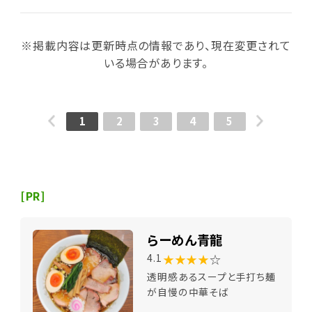
※掲載内容は更新時点の情報であり、現在変更されて
いる場合があります。
1
2
3
4
5
[PR]
らーめん青龍
★★★★
☆
4.1
透明感あるスープと手打ち麺
が自慢の中華そば