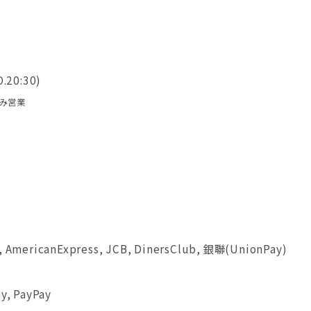
O.20:30)
のみ営業
, AmericanExpress, JCB, DinersClub, 銀聯(UnionPay)
y, PayPay