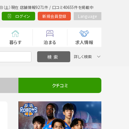
日（土）現在 店舗情報9271件 / 口コミ40655件を掲載中
ログイン
新規会員登録
Language
暮らす
泊まる
求人情報
詳しく検索
クチコミ