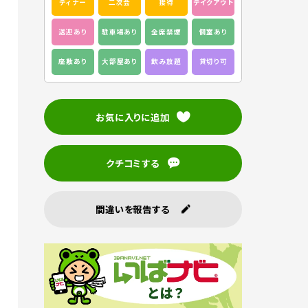
ディナー
二次会
接待
テイクアウト
送迎あり
駐車場あり
全席禁煙
個室あり
座敷あり
大部屋あり
飲み放題
貸切り可
お気に入りに追加
クチコミする
間違いを報告する