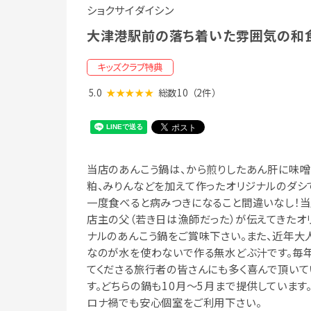
ショクサイダイシン
大津港駅前の落ち着いた雰囲気の和
キッズクラブ特典
5.0
★★★★★
総数10
（2件）
当店のあんこう鍋は、から煎りしたあん肝に味噌
粕、みりんなどを加えて作ったオリジナルのダシ
一度食べると病みつきになること間違いなし！
店主の父（若き日は漁師だった）が伝えてきたオ
ナルのあんこう鍋をご賞味下さい。また、近年大
なのが水を使わないで作る無水どぶ汁です。毎
てくださる旅行者の皆さんにも多く喜んで頂いて
す。どちらの鍋も10月～5月まで提供しています
ロナ禍でも安心個室をご利用下さい。