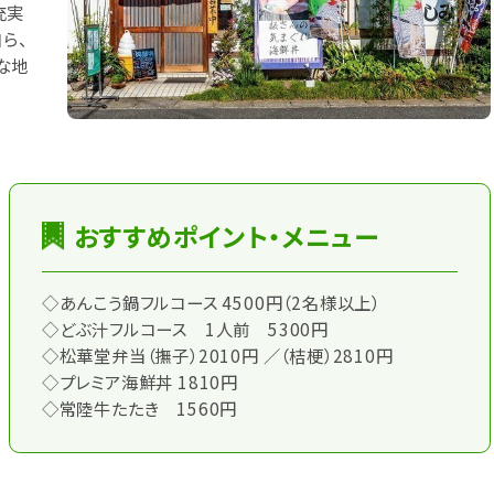
充実
ら、
な地
おすすめポイント・メニュー
◇あんこう鍋フルコース 4500円（2名様以上）
◇どぶ汁フルコース 1人前 5300円
◇松華堂弁当（撫子）2010円 ／（桔梗）2810円
◇プレミア海鮮丼 1810円
◇常陸牛たたき 1560円