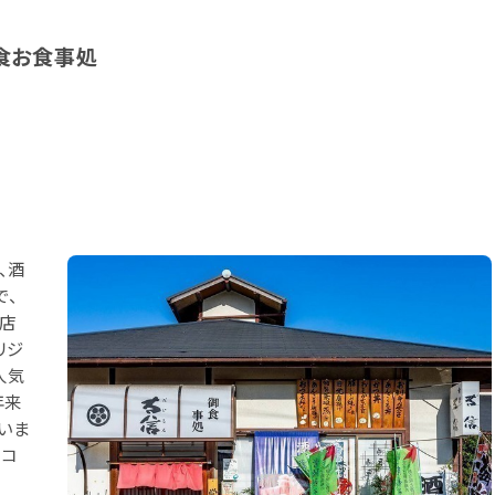
食お食事処
、酒
で、
当店
リジ
人気
年来
いま
。コ