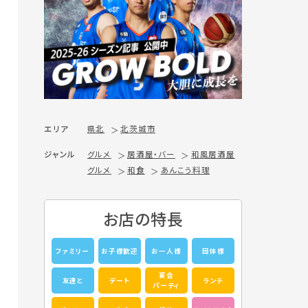
エリア
県北
北茨城市
ジャンル
グルメ
居酒屋・バー
和風居酒屋
グルメ
和食
あんこう料理
お店の特長
ファミリー
お子様歓迎
お一人様
団体様
宴会
友達と
デート
ランチ
パーティ