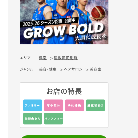
エリア
県南
稲敷郡阿見町
ジャンル
美容・健康
ヘアサロン
美容室
お店の特長
ファミリー
年中無休
予約優先
駐車場あり
禁煙席あり
バリアフリー