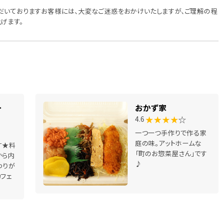
だいておりますお客様には、大変なご迷惑をおかけいたしますが、ご理解の程
げます。
ー
おかず家
★★★★
☆
4.6
一つ一つ手作りで作る家
庭の味。アットホームな
す★料
「町のお惣菜屋さん」です
から内
♪
わりが
カフェ