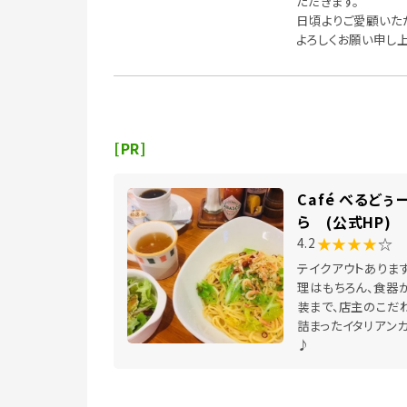
ただきます。
日頃よりご愛顧いた
よろしくお願い申し上
[PR]
Café べるどぅ
ら (公式HP)
★★★★
☆
4.2
テイクアウトありま
理はもちろん、食器
装まで、店主のこだ
詰まったイタリアン
♪