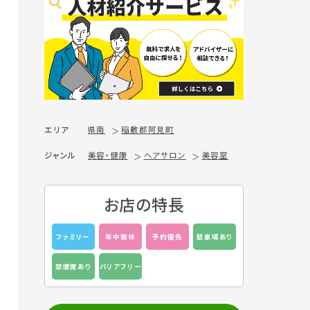
エリア
県南
稲敷郡阿見町
ジャンル
美容・健康
ヘアサロン
美容室
お店の特長
ファミリー
年中無休
予約優先
駐車場あり
禁煙席あり
バリアフリー