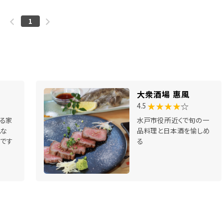
1
大衆酒場 惠風
★★★★
☆
4.5
る家
水戸市役所近くで旬の一
ムな
品料理と日本酒を愉しめ
」です
る