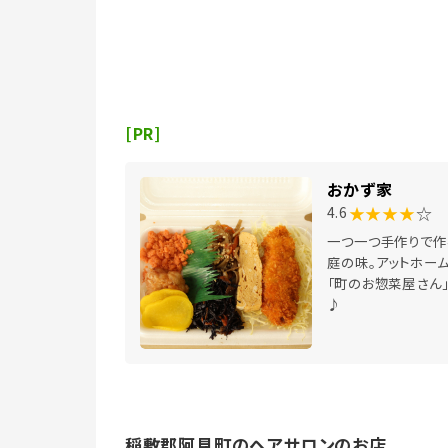
[PR]
おかず家
★★★★
☆
4.6
一つ一つ手作りで作
庭の味。アットホー
「町のお惣菜屋さん
♪
稲敷郡阿見町のヘアサロンのお店