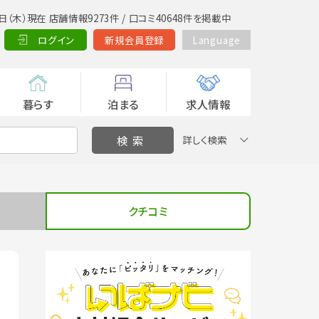
日（木）現在 店舗情報9273件 / 口コミ40648件を掲載中
ログイン
新規会員登録
Language
暮らす
泊まる
求人情報
詳しく検索
クチコミ