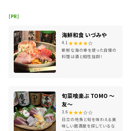
[PR]
海鮮和食 いづみや
★★★★
☆
4.1
新鮮な海の幸を使った自慢の
料理は酒と相性抜群！
旬菜喰楽ぶ TOMO ～
友～
★★★
☆☆
3.6
日立の地魚と旬を味わえる美
味しい居酒屋を探しているな