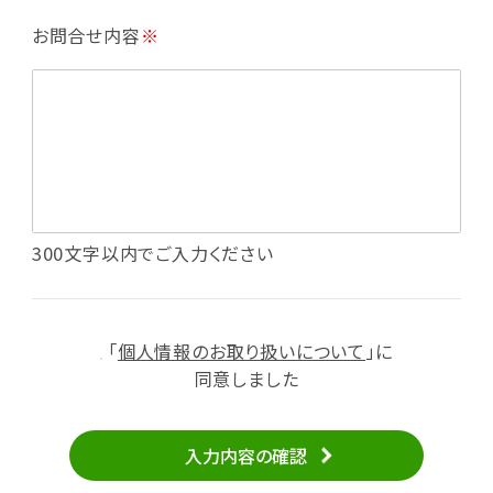
・利用規約等で禁じている不正行為等の確認
お問合せ内容
※
・メールマガジンの配信
・本サービスに関する規約等の変更の通知
・本サービスの改善、新サービスの開発等に役立
てるため
（1）いばナビ会員登録
・会員登録者の個人認証、本人確認
・会員ポイントプログラムの運営
・投稿したクチコミ情報、写真の本サービスへの
300文字以内でご入力ください
掲載
・メールマガジン、お知らせ、広告等の配信
・本サービスに関する規約等の変更の通知
「
個人情報のお取り扱いについて
」に
（2）ユーザーからのお問い合わせへの対応
同意しました
・ユーザーからのご意見、情報提供、お問い合わ
せの内容確認、返答
入力内容の確認
・当サービスの品質改善