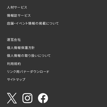
個人情報提供の任意性について
本サービスが収集する個人情報は、ご本人の意
人材サービス
思により任意でご提供いただくものですが、各サ
情報誌サービス
ービスの実施にあたりそれぞれ必要となる項目
店舗・イベント情報の掲載について
を入力いただかない場合は、各々のサービスを
ご利用できない場合があります。
運営会社
個人情報の第三者への提供について
個人情報保護方針
当社は、以下の提供先に対して個人情報を提供
します。
個人情報の取り扱いについて
利用規約
(1)お客様が求人応募フォームより個人情報を
送信した事業主（広告主）への提供
リンク用バナーダウンロード
・提供の目的
サイトマップ
お客様が求職活動・応募等を行った企業による
お客様に対する採用・選考活動およびそれに伴
うやりとり・情報提供（採否・合否の検討を含み
ます）
・提供する個人情報の項目