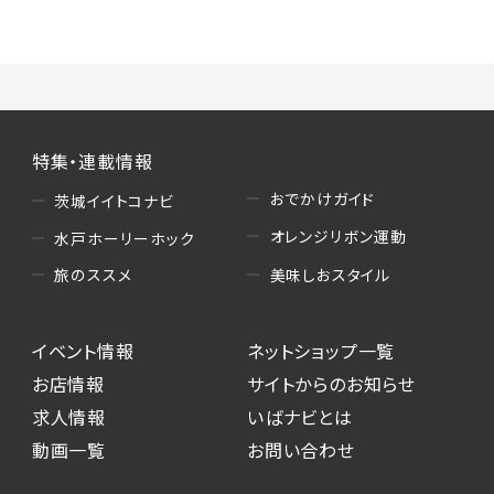
（3）情報掲載・広告に関するお問い合わせへの
対応
・お問い合わせに関する返答、及び当社の各種サ
ービスのご提案、情報提供、広告配信
（4）キャンペーンのお申込み
特集・連載情報
・読者プレゼント、アンケート等、当サービスが実
施するキャンペーンの抽選、当選者への連絡及
おでかけガイド
茨城イイトコナビ
び発送 ・ユーザーの趣向や属性情報等の分析
オレンジリボン運動
水戸ホーリーホック
（5）広告主への問い合わせ・応募等への対応
美味しおスタイル
旅のススメ
・本サービスを通じて広告主に送信したお問い
合わせの内容確認、返答
イベント情報
ネットショップ一覧
・本サービスを通じて求人広告に応募した際の
選考に関する連絡
お店情報
サイトからのお知らせ
・本サービスを通じて店舗への来店予約を登録
求人情報
いばナビとは
した際の内容確認、返答
動画一覧
お問い合わせ