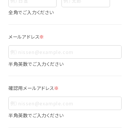
個人情報
個人情報とは、お客様個人に関する情報であっ
全角でご入力ください
て、当該情報を構成する氏名、住所、電話番号、
メールアドレス、生年月日、写真その他の記述等
により、お客様個人を特定できるものをいいま
メールアドレス
※
す。また、その情報のみでは識別できない場合で
も、他の情報と容易に照合することで、結果的に
お客様個人を識別できるものも個人情報に含ま
れます。
半角英数でご入力ください
個人情報の利用目的について
本サービスにおける個人情報の利用目的は以
確認用メールアドレス
※
下の通りであり、これらの目的達成の範囲を超
えてお客様の個人情報を利用することはありま
せん。
・会員登録者の個人認証
半角英数でご入力ください
・会員ポイントプログラムの運営
・各種お申込みや、お問い合わせへの対応