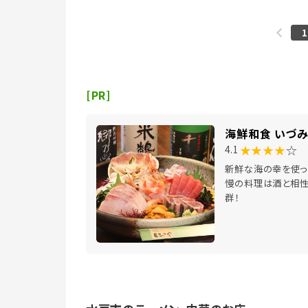
1
[PR]
海鮮和食 いづ
★★★★
☆
4.1
新鮮な海の幸を使っ
慢の料理は酒と相
群！