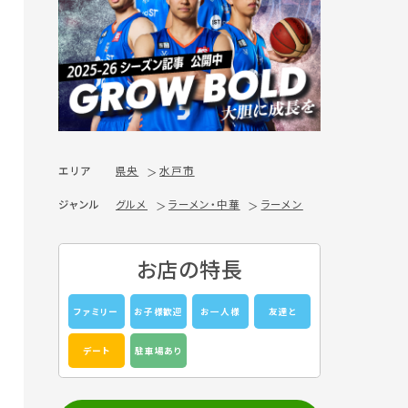
エリア
県央
水戸市
ジャンル
グルメ
ラーメン・中華
ラーメン
お店の特長
ファミリー
お子様歓迎
お一人様
友達と
デート
駐車場あり