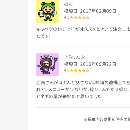
のん
投稿日：2017年02月09日
4.0
★★★★
☆
キャベツのﾄｯﾋﾟﾝｸﾞがオススメときいて注文しま
たです‼
きらりん♪
投稿日：2016年09月22日
4.0
★★★★
☆
店員さんがほとんど話さない。調理の連携上で
れど。 メニューが少ないが，絞りこんである感じ。
とネギの量が絶妙だと思いました。
※掲載内容は更新時点の情