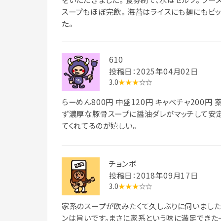
スープもほぼ完飲。 海苔はライスにも麺にもピッ
た。
610
投稿日：2025年04月02日
3.0
★★★
☆☆
らーめん800円 中盛120円 キャベチャ200円
ず濃厚な豚骨スープに醤油ダレがマッチして安
てくれてるのが嬉しい。
チョンボ
投稿日：2018年09月17日
3.0
★★★
☆☆
家系のスープが飲みたくて久しぶりに伺いました
ンは旨いです。まさに家系という味に満足できた