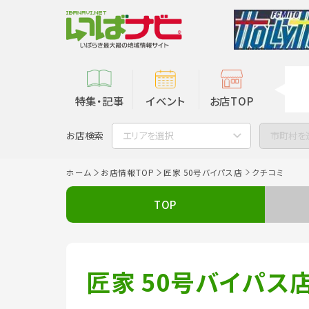
特集・記事
イベント
お店TOP
お店検索
エリアを選択
市町村を
ホーム
お店情報TOP
匠家 50号バイパス店
クチコミ
TOP
匠家 50号バイパス