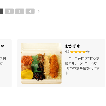
2
3
4
みや
おかず家
★★★★
☆
4.6
た自
一つ一つ手作りで作る家
性抜
庭の味。アットホームな
「町のお惣菜屋さん」です
♪