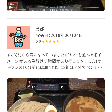
美都
投稿日：2018年06月04日
5.0
★★★★★
すごく前から気になっていましたが いつも並んでるイ
メージがある為行けず時間があり行ってみました！オ
ープンの10分前には着くと既に2組ほど外でベンチが
ありそこに座ってました。 店内はすごくオシャレでカフ
ェのようです。 つけ麺を注文しましたがここでの注意点
が味玉が元々乗ってくるのでトッピングで注文すると
たくさん乗ることになります笑笑 私達が間違えてしま
った後は女性スタッフさんが声かけてるのを見ました
が私達にもできたら 言って欲しかったです…笑笑でも
お陰でたくさんの 味玉を食べることができてとっても