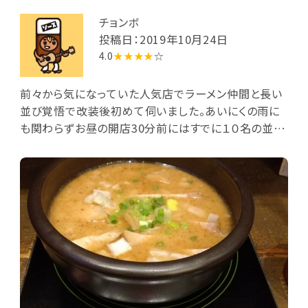
チョンボ
投稿日：2019年10月24日
4.0
★★★★
☆
前々から気になっていた人気店でラーメン仲間と長い
並び覚悟で改装後初めて伺いました。あいにくの雨に
も関わらずお昼の開店30分前にはすでに１０名の並び
が。ようやく食べられたつけ麺は麺が特に美味しくつけ
汁も各テーブルで温め直しが出来るようになっている
ので最後まで熱々で頂けます。とても満足の一杯でし
た。