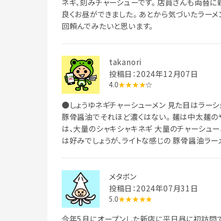
ネギ、刻みチャーシューです。 店員さんも両替
良くお昼ができました。 あとから気づいたラー
回頼んでみたいと思います。
takanori
投稿日：2024年12月07日
4.0
★★★★
☆
●しょうゆネギチャーシューメン 見た目はラーシ
豚骨醤油でそれほど濃くはない。 麺は中太麺のや
は、大量のシャキシャキネギ 大量のチャーシュー、
は好みでしょうが、ライトな感じの 豚骨醤油ラー
メタボン
投稿日：2024年07月31日
5.0
★★★★★
今年5月にオープンした新店に平日昼に初訪問