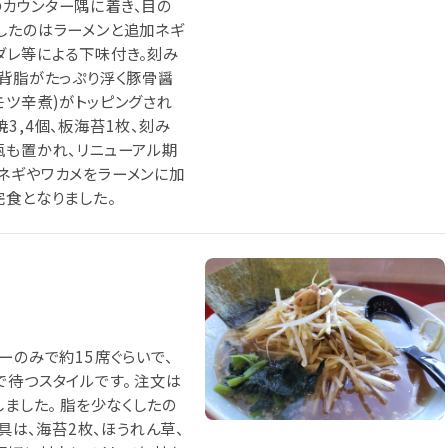
カウンター隅に着き、目の
したのはラーメンと追加ネギ
ダレ等による下味付き。刻み
、背脂がたっぷり浮く豚骨醤
モツ辛煮)がトッピングされ
3,4個、板海苔1枚、刻み
瓶も置かれ、リニューアル期
ネギやワカメをラーメンに加
完食となりました。
ーのみで約15席ぐらいで、
待つスタイルです。 注文は
しました。 脂を少なくしたの
 具は、海苔2枚、ほうれん草、