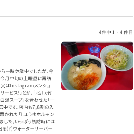
4件中 1 - 4 件目
から一時休業中でしたが、今
、今月中旬の土曜昼に再訪
はInstagramメンショ
サービス!」とか、「北川x竹
の白湯スープ」を合わせた「一
伝中です。店内も7,8割の入
惹かれた「しょうゆホルモン
しました。いっぽう初訪時には
出る(?)ウォーターサーバー