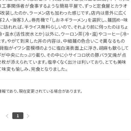
は工事関係者が食事するような簡易平屋で、ずっと定食屋とカラオ
改装したのか、ラーメン店も加わった感じです。店内は意外に広く
2人・後客3人。券売機で「しおネギラーメン」を選択し、麺固め・味
半に訪れれば、半ライス無料らしいので、それより前に伺ったのはちょ
・温水(活性炭水とか)以外に、ウーロン茶(冷・温)やコーヒー(冷・
ます。やがて到来した丼の内容は、中細麺の色合いこそ異なるもの
。背脂がイワシ雲模様のように塩白湯表面上に浮き、胡麻も散らして
ギが中央にたっぷり載り、その中に小サイコロ状の豚バラ叉焼が点
2枚が添えられています。塩辛くなく出汁は利いており、とても美味
て味変も愉しみ、完食となりました。
報であり、現在変更されている場合があります。
1