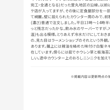
完工・全通となる)だった萱丸地区の沿線。以前
ケ店が入ってますが、その後に定食屋部分を一部
て綺麗。壁に設えられたカウンター席のみで、前客
(濃さ)普通で注文しました。平日13時～14時
っと残念だったかな。飲み水のサーバーですが、冷
温)も出る模様。とりあえず冷水だけにしておき
の、見た目はラーメンショップのそれという外観
あります。麺上には辣油を絡めた味付け白髪ネ
在しています。傍らには茹でホウレン草と板海苔
しい。途中カウンター上のおろしニンニクを加え
※掲載内容は更新時点の情