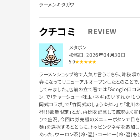
ラーメンキタガワ
クチコミ
REVIEW
メタボン
投稿日：2026年04月30日
5.0
★★★★★
ラーメンショップ的で人気と言うこちら、昨秋頃
春になってリニューアルオープンしたとのことで
してみました。店前の立て看では「Google口コミ又
ン」で「チャーシュー・味玉・ネギ」のいずれか「1つ
岡式コラボ」で「竹岡式のしょうゆタレ」と「北川
杯!!!数量限定」とか、再開を記念して威勢よく宣
りで盛況。今回は券売機のメニューボタンで目を
麺」を選択するとともに、トッピングネギを追加
あった、ウーロン茶(冷・温)・コーヒー(冷・温)も