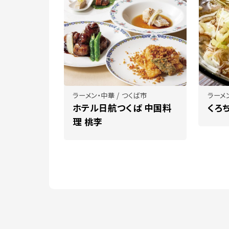
ラーメン・中華 / つくば市
ラーメン
ホテル日航つくば 中国料
くろ
理 桃李