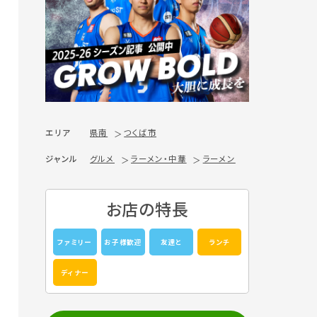
エリア
県南
つくば市
ジャンル
グルメ
ラーメン・中華
ラーメン
お店の特長
ファミリー
お子様歓迎
友達と
ランチ
ディナー