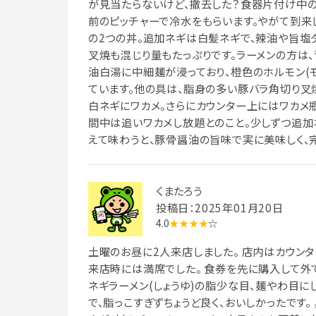
が見当たらないけど、撤去した？食器片付け中の
前のピッチャーで冷水をもらいます。やがて到来
の2つの丼。追加ネギは白髪ネギで、辣油や旨塩
叉焼も混じり量もたっぷりです。ラーメンの方は
油白湯に中細麺が浸っており、橙色のホルモン(
ています。他の具は、脂身の多い豚バラ角切り叉焼
白ネギにワカメ。さらにカウンター上にはワカメ
間中は追いワカメし放題とのこと。少しずつ追加
えて味わうと、豚骨醤油の旨味で実に美味しく、
くまたろう
投稿日：2025年01月20日
4.0
★★★★
☆
土曜のお昼に2人来店しました。 店内はカウンタ
来店時には満席でした。 食券を先に購入して外で
ネギラーメン(しょうゆ)の脂少な目、麺やわ目に
で、脂っこすぎずちょうど良く、おいしかったです。