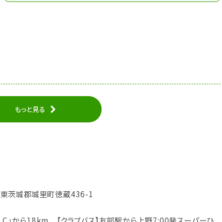
もっと見る
城県東茨城郡城里町徳蔵436-1
I.C｣から18km 【クラブバス】友部駅から上野7:00発スーパーひ