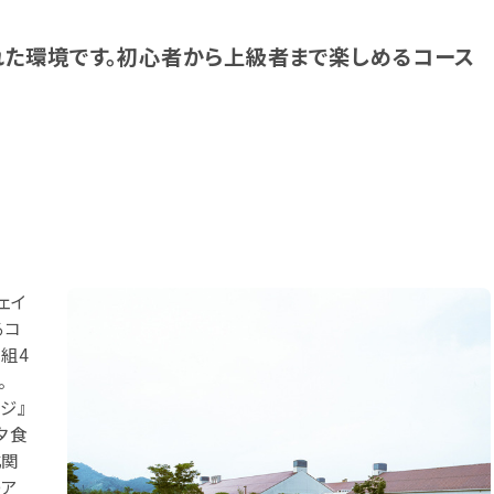
た環境です。初心者から上級者まで楽しめるコース
ェイ
るコ
組4
。
ジ』
夕食
北関
のア