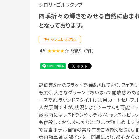
シロサトゴルフクラブ
四季折々の輝きをみせる自然に恵まれ
となっております。
キャッシュレス対応
4.5
★★★★
☆
総数9
（2件）
高低差5ｍのフラットで構成されており、フェアウ
も広く、大きなグリーンとあいまって開放感のあ
ースです。ラウンドスタイルは乗用カートセルフ。1
人が原則ですが、状況によりツーサムも可能です
敷地内にはレストランやホテル『キャッスルビレッ
も併設しており、ゆったりとゴルフが楽しめます。
では当ホテル自慢の常陸牛をご堪能ください。
東自動車道友部インター開通により、都心から