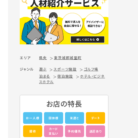
エリア
県央
東茨城郡城里町
ジャンル
遊ぶ
スポーツ施設
ゴルフ場
泊まる
宿泊施設
ホテル・ビジネ
スホテル
お店の特長
お一人様
団体様
友達と
デート
カード
接待
予約優先
送迎あり
支払い