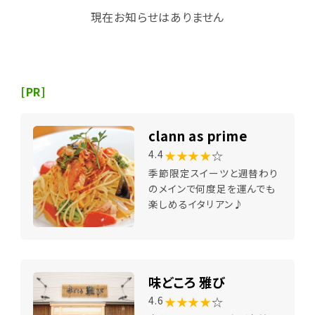
現在お知らせはありません
[PR]
clann as prime
★★★★
☆
4.4
季節限定スイーツと週替わり
のメインで何度足を運んでも
楽しめるイタリアン♪
味どころ 雅び
★★★★
☆
4.6