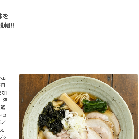
味を
帽!!
発起
が自
を加
。瀬
も驚
シュ
ほど
いえ
プを