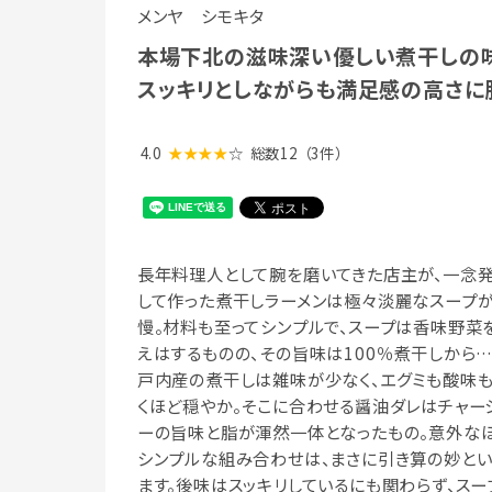
メンヤ シモキタ
本場下北の滋味深い優しい煮干しの
スッキリとしながらも満足感の高さに脱
4.0
★★★★
☆
総数12
（3件）
長年料理人として腕を磨いてきた店主が、一念
して作った煮干しラーメンは極々淡麗なスープ
慢。材料も至ってシンプルで、スープは香味野菜
えはするものの、その旨味は100％煮干しから…
戸内産の煮干しは雑味が少なく、エグミも酸味
くほど穏やか。そこに合わせる醤油ダレはチャー
ーの旨味と脂が渾然一体となったもの。意外な
シンプルな組み合わせは、まさに引き算の妙と
ます。後味はスッキリしているにも関わらず、スー