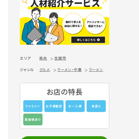
エリア
県央
笠間市
ジャンル
グルメ
ラーメン・中華
ラーメン
お店の特長
ファミリー
お子様歓迎
お一人様
友達と
駐車場あり