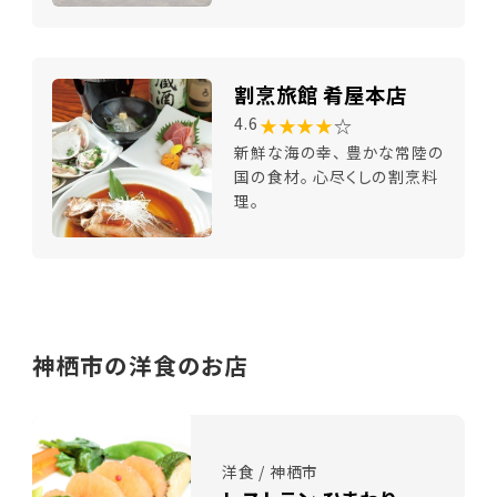
割烹旅館 肴屋本店
★★★★
☆
4.6
新鮮な海の幸、 豊かな常陸の
国の食材。 心尽くしの割烹料
理。
神栖市の洋食のお店
洋食 / 神栖市