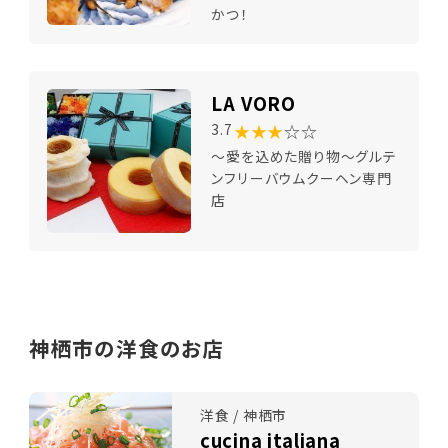
かつ！
LA VORO
★★★
☆☆
3.7
～愛を込めた贈り物～グルテ
ンフリーバウムクーヘン専門
店
神栖市の洋食のお店
洋食 / 神栖市
cucina italiana