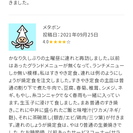
きました。
メタボン
投稿日：2021年09月25日
4.0
★★★★
☆
かなり久しぶりの土曜昼に連れと再訪しました。以前
はあったグランドメニューが無くなって、ランチメニュー
しか無い模様。私はすきやき定食、連れは例のようにし
ょうが焼定食を注文しました。すきやき定食の主皿は普
通の割り下で煮た牛肉で、豆腐、春菊、椎茸、シメジ、ネ
ギ、もやし、糸コンニャクでなく春雨も一緒に入ってい
ます。生玉子に浸けて食しました。まあ普通のすき焼
き。これに中丼に盛られたご飯と味噌汁(ワカメ/ネギ/
麩)、それに茶碗蒸し(銀杏/エビ/鶏肉/三ツ葉)が付きま
す。連れのしょうが焼定食は、やはり普通の生姜焼きで
した。なお時節柄、以前あったサービスコーナー(サラ