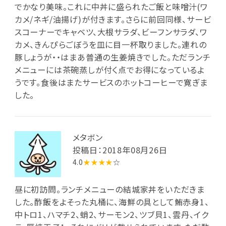
でかなり美味。これに中丼に盛られたご飯と味噌汁(ワ
カメ/ネギ/油揚げ)が付きます。さらに前回同様、サービ
スコーナーでキャベツ、大根サラダ、ビーフンサラダ、ワ
カメ、きんぴらごぼうを皿に目一杯取りました。連れの
豚しょうが・・はまあ普通の生姜焼きでした。ただランチ
メニューには茶碗蒸しが付く点でお得になっているよ
うです。食後はまたサービスのホットコーヒーで寛ぎま
した。
メタボン
投稿日：2018年08月26日
4.0
★★★★
☆
昼に初訪問。ランチメニューの結城家丼をいただきま
した。酢飯をよそった丸桶に、海鮮の具として鮪赤身1、
中トロ1、ハマチ2、蛸2、サーモン2、ツブ貝1、雲丹、イク