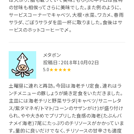
の甘味も相俟ってさらに美味でした。また例のように、
サービスコーナーでキャベツ、大根・水菜、ワカメ、春雨
サラダ、ごぼうサラダを皿一杯に取りました。食後はサ
ービスのホットコーヒーで〆。
メタボン
投稿日：2018年10月02日
5.0
★★★★★
土曜昼に連れと再訪。今回は海老チリ定食、連れはラ
ンチメニューの豚しょうが焼き定食をいただきました。
主皿には海老チリと野菜サラダ(キャベツ/サニーレタ
ス/紫タマネギ/トマト/コーンのサザンがけ)が盛り付け
られ、やや大きめでプリプリした食感の海老(たぶんバ
ナメイ海老)7尾にたっぷりのチリソースがかかっていま
す。量的に良いだけでなく、チリソースの甘辛さも適度