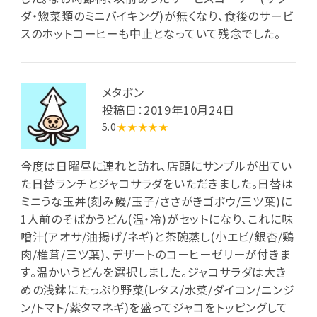
ダ・惣菜類のミニバイキング)が無くなり、食後のサービ
スのホットコーヒーも中止となっていて残念でした。
メタボン
投稿日：2019年10月24日
5.0
★★★★★
今度は日曜昼に連れと訪れ、店頭にサンプルが出てい
た日替ランチとジャコサラダをいただきました。日替は
ミニうな玉丼(刻み鰻/玉子/ささがきゴボウ/三ツ葉)に
1人前のそばかうどん(温・冷)がセットになり、これに味
噌汁(アオサ/油揚げ/ネギ)と茶碗蒸し(小エビ/銀杏/鶏
肉/椎茸/三ツ葉)、デザートのコーヒーゼリーが付きま
す。温かいうどんを選択しました。ジャコサラダは大き
めの浅鉢にたっぷり野菜(レタス/水菜/ダイコン/ニンジ
ン/トマト/紫タマネギ)を盛ってジャコをトッピングして