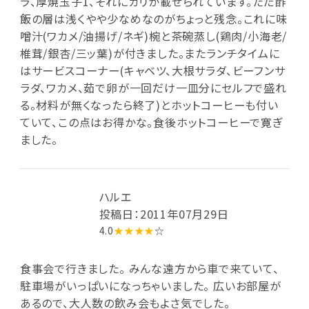
ラ、厚焼玉子1、それにガリが載せられています。ただ酢
飯の層は浅くやや少なめなのがちょっと残念。これに味
噌汁(ワカメ/油揚げ/ネギ)椀と茶碗蒸し(鶏肉/小海老/
椎茸/銀杏/三ッ葉)が付きました。またランチタイムに
はサービスコーナー(キャベツ、大根サラダ、ビーフンサ
ラダ、ワカメ、茹で卵が一回だけ一皿分にセルフで盛れ
る。材料が無くなったら終了)とホットコーヒーも付い
ていて、この点はお得かな。食後ホットコーヒーで寛ぎ
ました。
ハルエ
投稿日：2011年07月29日
4.0
★★★★
☆
食事会で行きました。 みんな遠方から車で来ていて、
駐車場がいっぱいになっちゃいました。 広いお部屋が
あるので、大人数の飲み会もよさ気でした。