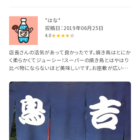
レ味で注文しました。内容はやはりおまかせ。指定時間
になって、昭和のレトロな看板がいろいろかかる店内に
入ると、前客で結構賑わっています。焼鳥は焼きたてな
*はな*
ので熱々、内容は手羽先・つくね・ねぎま・もも・むね各
投稿日：2019年06月25日
２本ずつ。これらを肴に晩酌を美味しく愉しみました。
4.0
★★★★
☆
店長さんの活気があって良かったです。焼き鳥はとにか
く柔らかくてジューシー！スーパーの焼き鳥とはやはり
比べ物にならないほど美味しいです。お座敷が広いの
で、複数や家族でもゆっくり過ごせました。