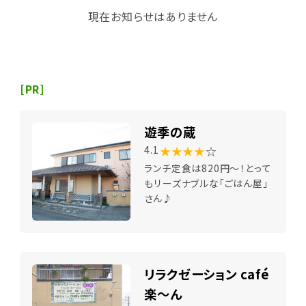
現在お知らせはありません
[PR]
遊季の蔵
★★★★
☆
4.1
ランチ定食は820円～！とって
もリーズナブルな「ごはん屋」
さん♪
リラクゼーション café
楽～ん