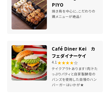
PIYO
焼き鳥を中心に、こだわりの
鶏メニューが絶品！
Café Diner Kei カ
フェダイナーケイ
★★★★
☆
4.1
テイクアウトあります！肉汁た
っぷりパティと自家製酵母の
バンズを使用した自慢のハン
バーガーはいかが★