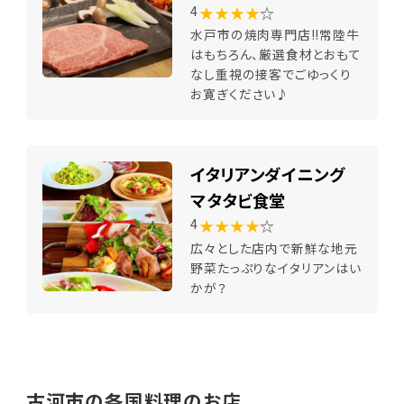
★★★★
☆
4
水戸市の焼肉専門店!!常陸牛
はもちろん、厳選食材とおもて
なし重視の接客でごゆっくり
お寛ぎください♪
イタリアンダイニング
マタタビ食堂
★★★★
☆
4
広々とした店内で新鮮な地元
野菜たっぷりなイタリアンはい
かが？
古河市の各国料理のお店