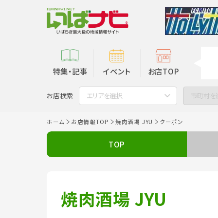
特集・記事
イベント
お店TOP
お店検索
エリアを選択
市町村を
ホーム
お店情報TOP
焼肉酒場 JYU
クーポン
TOP
焼肉酒場 JYU