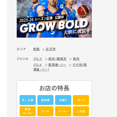
エリア
県西
古河市
ジャンル
グルメ
焼肉・韓国系
焼肉
グルメ
居酒屋・バー
その他(居
酒屋・バー)
お店の特長
お一人様
団体様
友達と
デート
宴会
ランチ
ディナー
二次会
パーティ