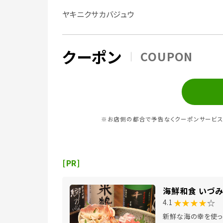
ヤキニクサカバジュウ
クーポン
COUPON
※お店側の都合で予告なくクーポンサービス
[PR]
海鮮和食 いづ
★★★★
☆
4.1
新鮮な海の幸を使っ