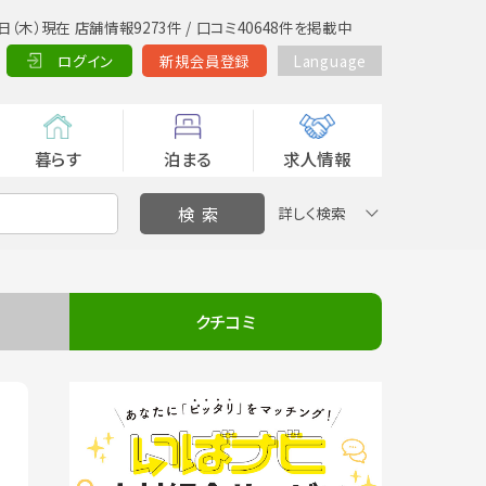
日（木）現在 店舗情報9273件 / 口コミ40648件を掲載中
ログイン
新規会員登録
Language
暮らす
泊まる
求人情報
詳しく検索
クチコミ