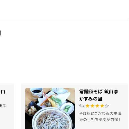
N
南口
常陸秋そば 筑山亭
かすみの里
★★★★
☆
集ま
4.2
そば粉にこだわる店主渾
身の手打ち蕎麦が自慢！