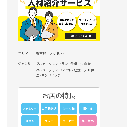
エリア
栃木県
小山市
ジャンル
グルメ
レストラン・食堂
食堂
グルメ
テイクアウト・軽食
お弁
当・サンドイッチ
お店の特長
ファミリー
お子様歓迎
お一人様
団体様
友達と
ランチ
ディナー
年中無休