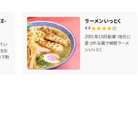
E-
ラーメンいっとく
★★★★
☆
4.4
2001年10月創業！地元に
愛される龍ケ崎発ラーメ
てい
ンいっとく
をお
の下町