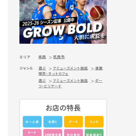
エリア
県西
筑西市
ジャンル
遊ぶ
アミューズメント施設
漫画
喫茶・ネットカフェ
遊ぶ
アミューズメント施設
ダー
ツ・ビリヤード
お店の特長
お一人様
友達と
デート
ランチ
カード
24時間営業
年中無休
駐車場あり