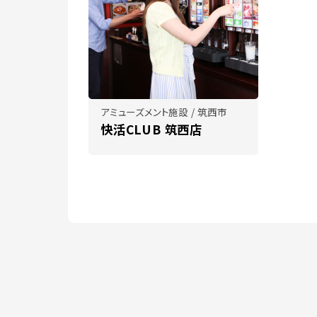
アミューズメント施設 / 筑西市
快活CLUB 筑西店