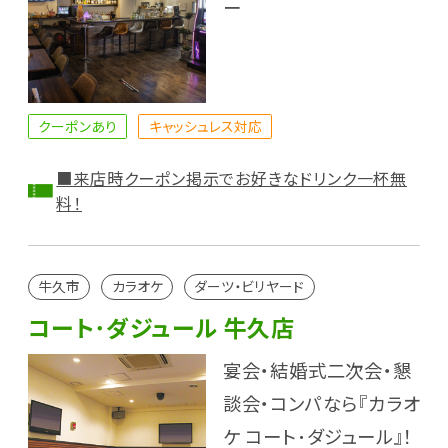
ー
クーポンあり
キャッシュレス対応
■来店時クーポン掲示でお好きなドリンク一杯無
料！
牛久市
カラオケ
ダーツ・ビリヤード
コート･ダジュール 牛久店
宴会・結婚式二次会・懇
談会・コンパなら『カラオ
ケ コート･ダジュール』！