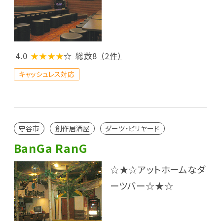
4.0
★★★★
☆
総数8
（2件）
キャッシュレス対応
守谷市
創作居酒屋
ダーツ・ビリヤード
BanGa RanG
☆★☆アットホームなダ
ーツバー☆★☆