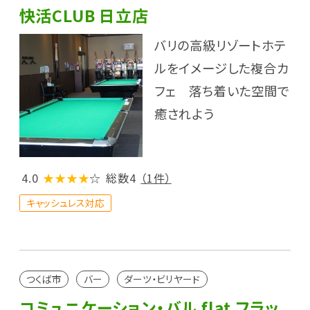
快活CLUB 日立店
バリの高級リゾートホテ
ルをイメージした複合カ
フェ 落ち着いた空間で
癒されよう
4.0
★★★★
☆
総数4
（1件）
キャッシュレス対応
つくば市
バー
ダーツ・ビリヤード
コミュニケーション・バル flat フラッ