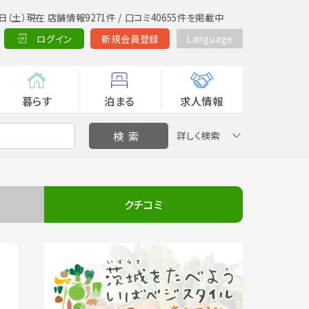
日（土）現在 店舗情報9271件 / 口コミ40655件を掲載中
ログイン
新規会員登録
Language
暮らす
泊まる
求人情報
詳しく検索
クチコミ