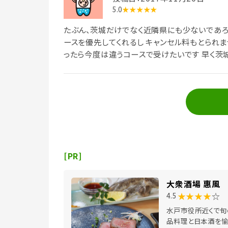
5.0
★★★★★
たぶん、茨城だけでなく近隣県にも少ないであろ
ースを優先してくれるし キャンセル料もとられませんでした 今は引っ越してしまったのでな
ったら今度は違うコースで受けたいです 早く茨
[PR]
大衆酒場 惠風
★★★★
☆
4.5
水戸市役所近くで旬
品料理と日本酒を愉