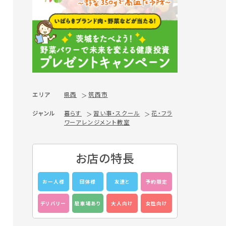
エリア
県西
筑西市
ジャンル
暮らす
習い事・スクール
花・フラ
ワーアレンジメント教室
お店の特長
お一人様
団体様
友達と
予約限定
デリバリー
駐車場あり
大人向け
女性向け