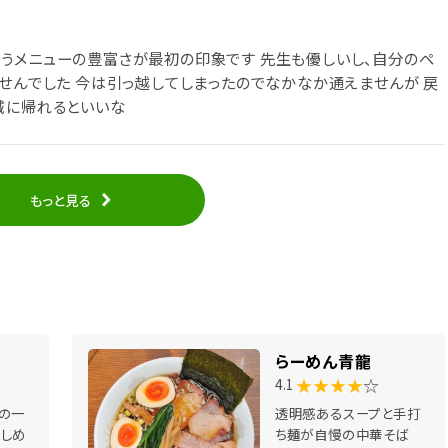
うメニューの豊富さが最初の印象です 先生も優しいし、自分のペ
かなか通えませんが 戻
城に帰れるといいな
もっと見る
らーめん青龍
★★★★
☆
4.1
の一
透明感あるスープと手打
しめ
ち麺が自慢の中華そば