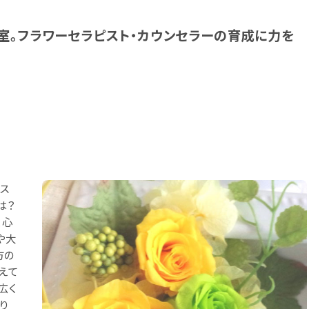
室。フラワーセラピスト・カウンセラーの育成に力を
ス
は？
、心
や大
方の
えて
広く
り