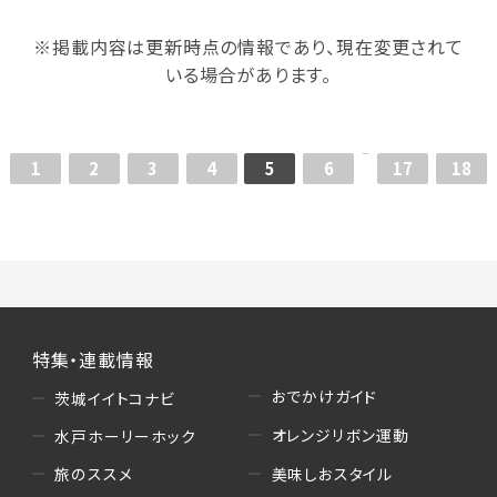
※掲載内容は更新時点の情報であり、現在変更されて
いる場合があります。
1
2
3
4
5
6
17
18
特集・連載情報
おでかけガイド
茨城イイトコナビ
オレンジリボン運動
水戸ホーリーホック
美味しおスタイル
旅のススメ