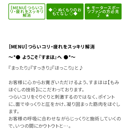
〚MENU〛つらいコ
★ モータースポー
◆◇ ぬくもりのお
リ・疲れをスッキリ
ツファンの方必見
もてなし ◇◆
解消
♪ ★
〚MENU〛つらいコリ・疲れをスッキリ解消
～*● ようこそ『すまほ』へ ●*～
『まったり』『すっきり』『ほっこり』と♪
お客様に心からお寛ぎいただけるよう、すまほは【もみ
ほぐしの技術】にこだわっております。
つらいコリをぐりぐりと刺激するのではなく、ポイント
に、面でゆっくりと圧をかけ、凝り固まった筋肉をほぐし
ます。
お客様の呼吸に合わせながらじっくりと施術していくの
で、いつの間にかウトウトと…。