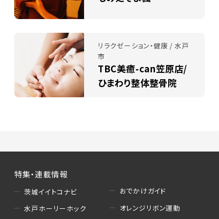
リラクゼーション・健康 / 水戸
市
TBC美癒-can笠原店/
ひまわり整体整骨院
特集・連載情報
おでかけガイド
茨城イイトコナビ
オレンジリボン運動
水戸ホーリーホック