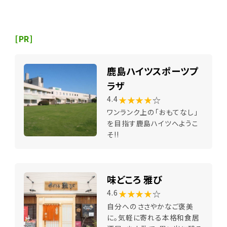
[PR]
鹿島ハイツスポーツプ
ラザ
★★★★
☆
4.4
ワンランク上の「おもてなし」
を目指す鹿島ハイツへようこ
そ!!
味どころ 雅び
★★★★
☆
4.6
自分へのささやかなご褒美
に。気軽に寄れる本格和食居