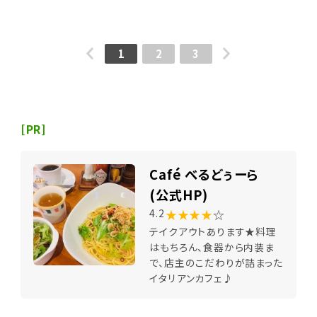
1
2
3
[PR]
Café べるどぅーら
(公式HP)
★★★★
☆
4.2
テイクアウトあります★料理
はもちろん、食器から内装ま
で、店主のこだわりが詰まった
イタリアンカフェ♪