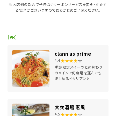
※お店側の都合で予告なくクーポンサービスを変更・中止す
る場合がございますのであらかじめご了承ください。
[PR]
clann as prime
★★★★
☆
4.4
季節限定スイーツと週替わり
のメインで何度足を運んでも
楽しめるイタリアン♪
大衆酒場 惠風
★★★★
☆
4.5