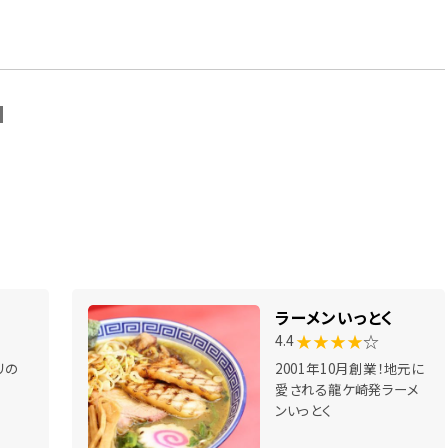
N
ラーメンいっとく
★★★★
☆
4.4
リの
2001年10月創業！地元に
愛される龍ケ崎発ラーメ
ンいっとく