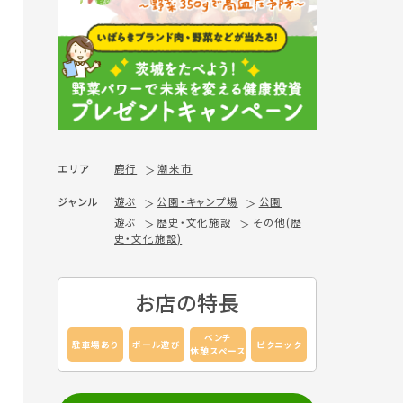
エリア
鹿行
潮来市
ジャンル
遊ぶ
公園・キャンプ場
公園
遊ぶ
歴史・文化施設
その他(歴
史・文化施設)
お店の特長
ベンチ
駐車場あり
ボール遊び
ピクニック
休憩スペース