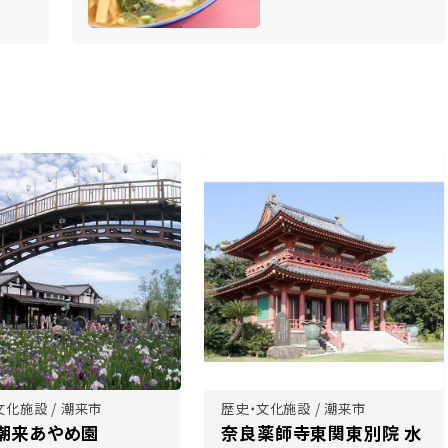
文化施設 / 潮来市
歴史・文化施設 / 潮来市
潮来あやめ園
奈良薬師寺東関東別院 水