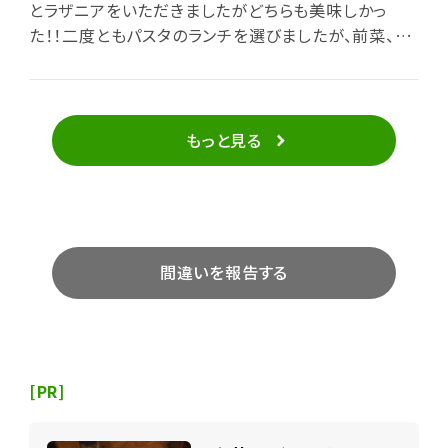
とラザニアをいただきましたがどちらも美味しかっ
た！！二度ともパスタのランチを選びましたが、前菜、ド
リンク、デザートもついて大満足。お店もとてもかわい
らしく落ち着いた雰囲気でついゆったりおしゃべりをし
て時間を忘れてしまうくらい居心地が良かったです。
もっと見る
間違いを報告する
[PR]