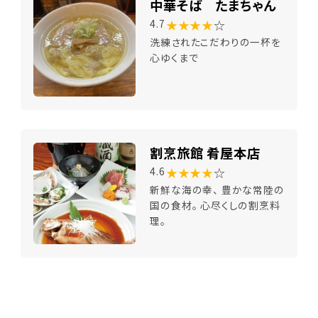
中華そば たまちゃん
★★★★
☆
4.7
洗練されたこだわりの一杯を
心ゆくまで
割烹旅館 肴屋本店
★★★★
☆
4.6
新鮮な海の幸、 豊かな常陸の
国の食材。 心尽くしの割烹料
理。