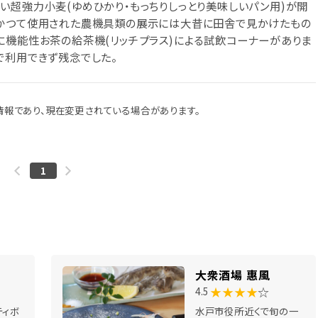
い超強力小麦(ゆめひかり・もっちりしっとり美味しいパン用)が開
たかつて使用された農機具類の展示には大昔に田舎で見かけたもの
に機能性お茶の給茶機(リッチプラス)による試飲コーナーがありま
で利用できず残念でした。
報であり、現在変更されている場合があります。
1
大衆酒場 惠風
★★★★
☆
4.5
ティボ
水戸市役所近くで旬の一