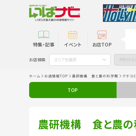
特集・記事
イベント
お店TOP
お店検索
エリアを選択
市町村を
ホーム
お店情報TOP
農研機構 食と農の科学館
クチコ
TOP
農研機構 食と農の