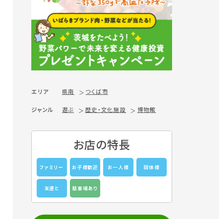
エリア
県南
つくば市
ジャンル
遊ぶ
歴史・文化施設
博物館
お店の特長
ファミリー
お子様歓迎
お一人様
団体様
友達と
駐車場あり