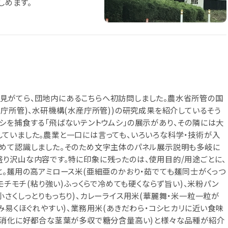
しめます。
見がてら、団地内にあるこちらへ初訪問しました。農水省所管の国
庁所管)、水研機構(水産庁所管))の研究成果を紹介しているそう
シを捕食する「飛ばないテントウムシ」の展示があり、その隣には大
ていました。農業と一口には言っても、いろいろな科学・技術が入
改めて認識しました。そのため文字主体のパネル展示説明も多岐に
り沢山な内容です。特に印象に残ったのは、使用目的/用途ごとに、
と。麺用の高アミロース米(亜細亜のかおり・茹でても麺同士がくっつ
モチモチ(粘り強い)ふっくらで冷めても硬くならず旨い)、米粉パン
さくしっとりもっちり)、カレーライス用米(華麗舞・米一粒一粒が
み易くほぐれやすい)、業務用米(あきだわら・コシヒカリに近い食味
牛の消化に好都合な茎葉が多収で糖分含量高い)と様々な品種が紹介