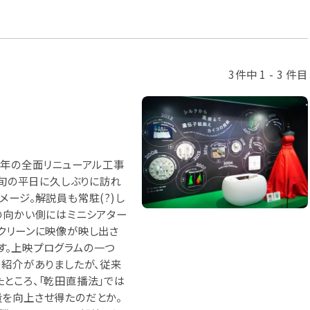
3件中 1 - 3 件目
昨年の全面リニューアル工事
中旬の平日に久しぶりに訪れ
ージ。解説員も常駐(?)し
の向かい側にはミニシアター
クリーンに映像が映し出さ
す。上映プログラムの一つ
の紹介がありましたが、従来
ところ、「乾田直播法」では
を向上させ得たのだとか。