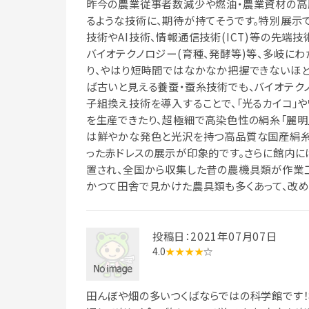
昨今の農業従事者数減少や燃油・農業資材の高
るような技術に、期待が持てそうです。特別展示で
技術やAI技術、情報通信技術(ICT)等の先端
バイオテクノロジー(育種、発酵等)等、多岐に
り、やはり短時間ではなかなか把握できないほ
ば古いと見える養蚕・蚕糸技術でも、バイオテク
子組換え技術を導入することで、「光るカイコ」
を生産できたり、超極細で高染色性の絹糸「麗明」
は鮮やかな発色と光沢を持つ高品質な国産絹糸
った赤ドレスの展示が印象的です。さらに館内
置され、全国から収集した昔の農機具類が作業
かつて田舎で見かけた農具類も多くあって、改め
投稿日：2021年07月07日
4.0
★★★★
☆
田んぼや畑の多いつくばならではの科学館です