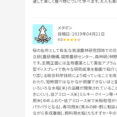
通して楽しく食べ物について学べます。大人も楽
メタボン
投稿日：2019年04月21日
4.0
★★★★
☆
桜の名所として有名な筑波農林研究団地での花
立研(農研機構、国際農研センター、森林研(林野
です。玄関正面には生物農薬として害虫アブラム
型ディスプレイで色々な研究成果を動画で紹介し
り混じる総合科学技術により成っていることを
わたり、短時間ではなかなか把握できないほど盛
いろいろな水稲(米)の品種が開発されているこ
きにくい)、低アミロース米(ミルキークイーン等・
用米(ゆめふわり・低アミロース米で米粉粒径が小
パラパラとなる)、寿司用米(笑みの絆・酢に馴染
ながら多収廉価)、飼料用水稲(たちすずか・