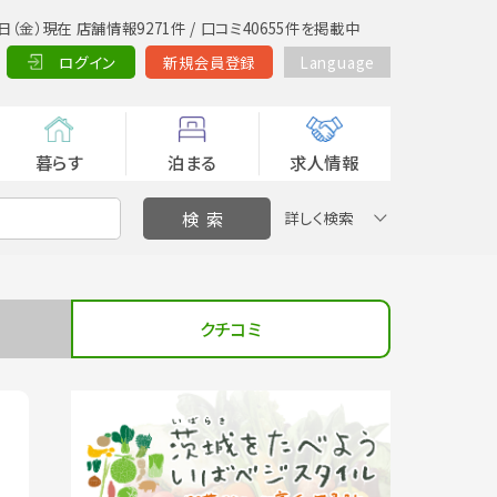
日（金）現在 店舗情報9271件 / 口コミ40655件を掲載中
ログイン
新規会員登録
Language
暮らす
泊まる
求人情報
詳しく検索
クチコミ