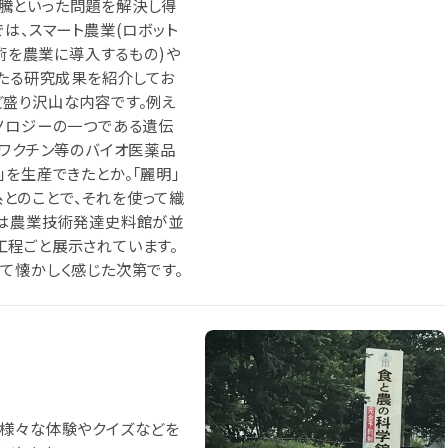
騰といった問題を解決し得
は、スマート農業(ロボット
技術を農業に導入するもの)や
わたる研究成果を紹介してお
ど盛り沢山な内容です。例え
ノロジーの一つである遺伝
やワクチン等のバイオ医薬品
を生産できたとか。「麗明」
とのことで、それを使って織
には農業技術発達史料館が並
工程ごと展示されています。
て懐かしく感じた次第です。
！様々な体験やクイズなどを