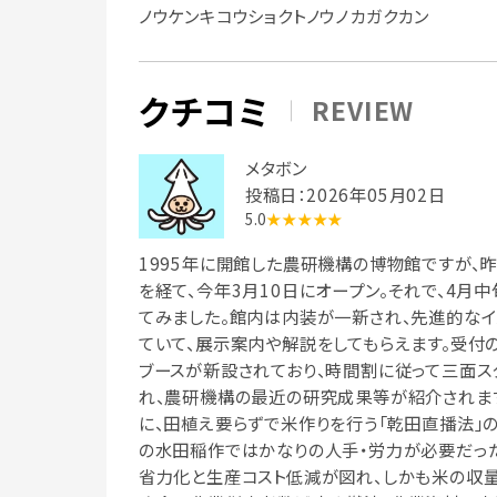
ノウケンキコウショクトノウノカガクカン
クチコミ
REVIEW
メタボン
投稿日：2026年05月02日
5.0
★★★★★
1995年に開館した農研機構の博物館ですが、
を経て、今年3月10日にオープン。それで、4月
てみました。館内は内装が一新され、先進的なイメ
ていて、展示案内や解説をしてもらえます。受付
ブースが新設されており、時間割に従って三面ス
れ、農研機構の最近の研究成果等が紹介されま
に、田植え要らずで米作りを行う「乾田直播法」
の水田稲作ではかなりの人手・労力が必要だった
省力化と生産コスト低減が図れ、しかも米の収量