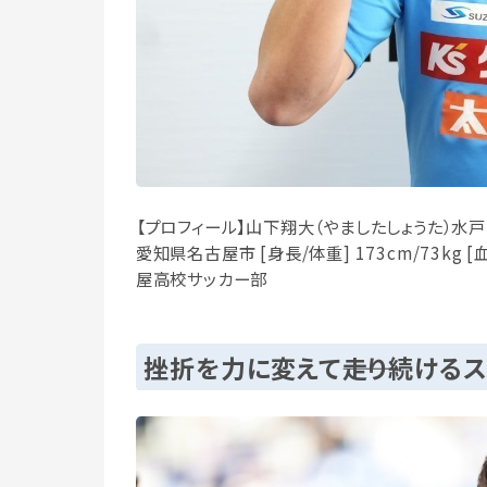
【プロフィール】山下翔大（やましたしょうた）水戸ホ
愛知県名古屋市 [身長/体重] 173cm/73kg [血液
屋高校サッカー部
挫折を力に変えて――走り続ける