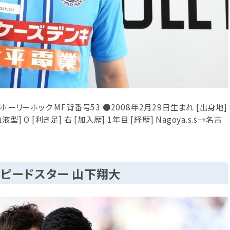
ーリーホック MF背番号53 ●2008年2月29日生まれ [出身地]
型] O [利き足] 右 [加入歴] 1年目 [経歴] Nagoya.s.s→名古
スピードスター 山下翔大