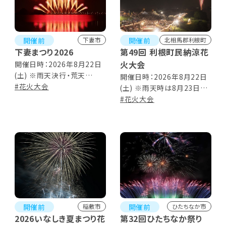
開催前
開催前
下妻市
北相馬郡利根町
下妻まつり2026
第49回 利根町民納涼花
火大会
開催日時：2026年8月22日
(土) ※雨天決行・荒天
開催日時：2026年8月22日
8/23(日)に順延 【下妻まつ
#花火大会
(土) ※雨天時は8月23日
り】17:00～21:00 【花火打
(日) 18:30～20:30 ■花火
#花火大会
上】20:00～20:30
打ち上げ予定 20:00～
20:30
開催前
開催前
稲敷市
ひたちなか市
2026いなしき夏まつり花
第32回ひたちなか祭り