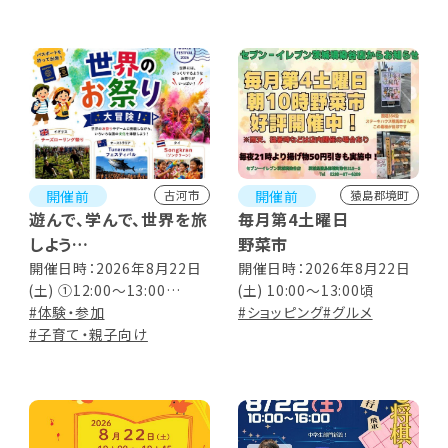
2026年10月25日(日)10:00
～16:00
開催前
開催前
古河市
猿島郡境町
遊んで、学んで、世界を旅
毎月第4土曜日
しよう
野菜市
世界のお祭り 大冒険！
開催日時：2026年8月22日
開催日時：2026年8月22日
(土) ①12:00～13:00
(土) 10:00～13:00頃
②14:00～15:00
#体験・参加
#ショッピング
#グルメ
#子育て・親子向け