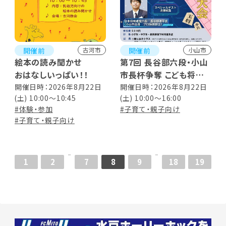
開催前
開催前
古河市
小山市
絵本の読み聞かせ
第7回 長谷部六段・小山
おはなしいっぱい！！
市長杯争奪 こども将棋
大会
開催日時：2026年8月22日
開催日時：2026年8月22日
(土) 10:00～10:45
(土) 10:00～16:00
#体験・参加
#子育て・親子向け
#子育て・親子向け
1
2
7
8
9
18
19