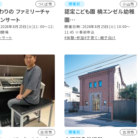
開催前
つくば市
小山市
わりの ファミリーチャ
認定こども園 楠エンゼル幼稚
コンサート
園
026年8月25日(火)11：00～12：
第5回 のびのび体験クラス
開催日時：2026年8月25日(火) 10:00～
30開場
11:45 ※事前申込
ンサート
#体験・参加
#子育て・親子向け
開催前
古河市
古河市