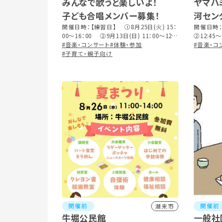
みんなで歌うと楽しいよ！
ヤマハ
子ども合唱メンバー募集！
河セン
開催日時：【練習日】 ①8月25日(火) 15：
エレク
開催日時：2
00～16：00 ②9月13日(日) 11：00～12：
②12:4
のメロ
00 【本番・コンサート】9月26日(土) 14：00
#音楽・コンサート
#体験・参加
#音楽・コ
開演
#子育て・親子向け
開催前
開催前
潮来市
牛堀公民館
一般社