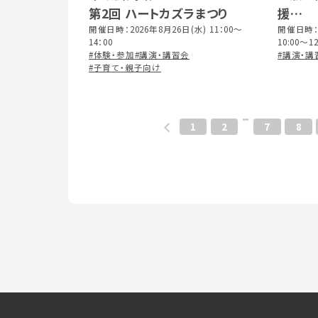
第2回 ハートカズラまつり
援
開催日時：2026年8月26日(水) 11：00～
古河は
開催日時：
14：00
10:00～12
#体験・参加
#講演・講習会
#講演・講
#子育て・親子向け
1
2
7
8