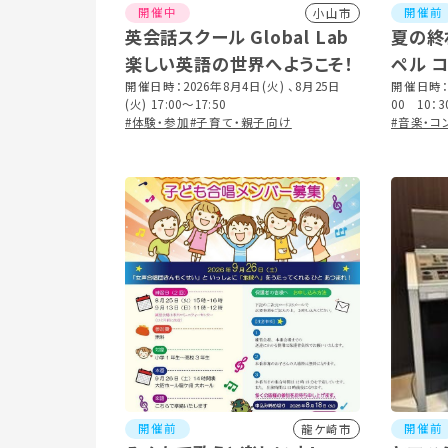
開催中
開催前
小山市
英会話スクール Global Lab
夏の終
楽しい英語の世界へようこそ！
ペル 
開催日時：2026年8月4日(火) 、8月25日
開催日時：2
(火) 17:00～17:50
00 10：
#体験・参加
#子育て・親子向け
#音楽・コ
開催前
開催前
龍ケ崎市