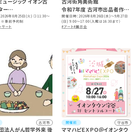
ミュージック イオン古
古河街角美術館
ター
令和7年度 古河市出品者作品
トーンライブ ～思い出
026年8月25日(火) ①11:30～
展（第Ⅲ期）
開催日時：2026年8月26日(水)～9月27日
5～ ※事前予約制
(日) 9:00～17:00（入館は16:30まで）
ディー～
ンサート
#アート
#展示会
開催前
古河市
守谷市
団法人がん哲学外来 後
ママハピＥＸＰＯ＠イオンタウ