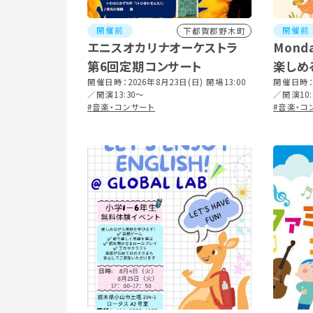
開催前
開催前
下都賀郡野木町
エニスオカリナオーケストラ
Mond
第6回定期コンサート
楽しめ
開催日時：2026年8月23日(日) 開場13:00
開催日時：2
／開演13:30～
／開演10:
#音楽・コンサート
#音楽・コ