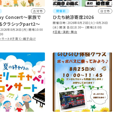
開催前
古河市
日立市
ay Concert～家族で
ひたち納涼寄席2026
るクラシックpart2～
開催日時：2026年8月25日(火)・8月26日
(水) 開演 各日18:30～ (開場18:00)
026年8月24日(月) 開場10:00
#芸能・演劇・舞台
30
ンサート
#子育て・親子向け