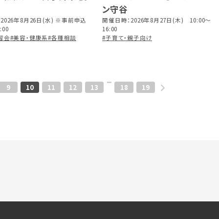
ン守谷
なももカフェ
2026年8月26日(水) ※事前申込
開催日時：2026年8月27日(木) 10:00～
:00
16:00
習会
#美容・健康系
#各種相談
#子育て・親子向け
9
10
11
12
13
18
19