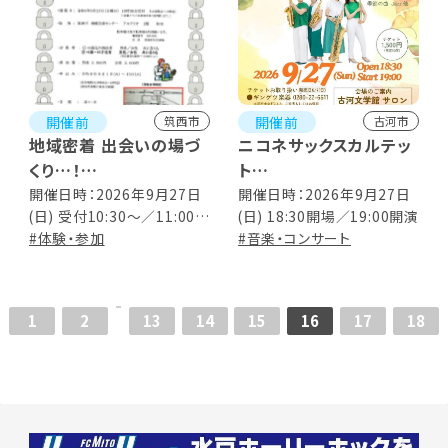
開催前
開催前
筑西市
古河市
地域密着 出会いの場づ
ニコネサックスカルテッ
くり…！
ト
移住・定住希望者含む交
オータムコンサート
開催日時：2026年9月27日
開催日時：2026年9月27日
(日) 受付10:30～／11:00～
(日) 18:30開場／19:00開演
流会！
15:00 ※事前予約
#体験・参加
#音楽・コンサート
1
2
13
14
15
16
17
18