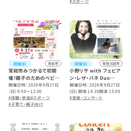
はつらつソフトバレーボー
#スポーツ
ル 14:00～16:00
開催前
開催前
常総市
常陸太田市
常総市みつかるで初開
小野リサ with フェビア
催！親子のためのベビト
ン・レザ・パネ Duo
レヨガ＆ママのオフトー
Delights 2026
開催日時：2026年9月27日
開催日時：2026年9月27日
（日）9:50〜12:00
(日) 開場 14:30開演 15:00
ク会
#体験・参加
#スポーツ
#音楽・コンサート
#子育て・親子向け