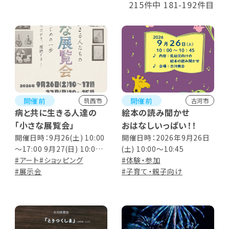
215件中 181-192件目
開催前
開催前
筑西市
古河市
病と共に生きる人達の
絵本の読み聞かせ
「小さな展覧会」
おはなしいっぱい！！
開催日時：9月26(土) 10:00
開催日時：2026年9月26日
～17:00 9月27(日) 10:00
(土) 10:00～10:45
～15:00
#アート
#ショッピング
#体験・参加
#展示会
#子育て・親子向け