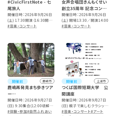
#CivicFirstNote - 七
女声合唱団きんもくせい
尾旅人
創立35周年 記念コンサ
ート
開催日時：2026年9月26日
開催日時：2026年9月26日
(土) 17:30開演（16:30開
(土) 開場13:30／開演14:00
場）
#音楽・コンサート
#音楽・コンサート
開催前
開催前
鹿嶋市
土浦市
鹿嶋再発見まち歩きツア
つくば国際短期大学 公
ー
開講座
白鳥の里
開催日時：2026年9月27日
開催日時：2026年9月27日
(日) 9:30集合(12:00頃解散
(日) 親子で楽しむクラシック
予定)
#体験・参加
#自然ふれあい
コンサート 14:00～14:40
#音楽・コンサート
#アート