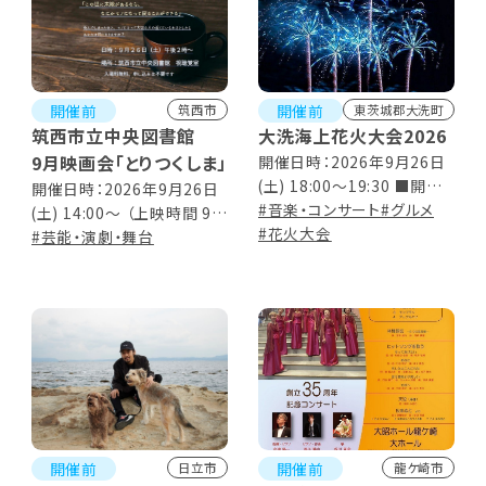
開催前
開催前
筑西市
東茨城郡大洗町
筑西市立中央図書館
大洗海上花火大会2026
9月映画会「とりつくしま」
開催日時：2026年9月26日
(土) 18:00～19:30 ■開場
開催日時：2026年9月26日
12:00／各種コンテンツ開始
#音楽・コンサート
#グルメ
(土) 14:00～ （上映時間 90
13:00／終演 21:00 ※荒天
#花火大会
分）
#芸能・演劇・舞台
時、花火のみ翌日に順延
開催前
開催前
日立市
龍ケ崎市