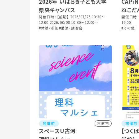
2026年 いばらき子ども大学
CAP
県央キャンパス
ねこだ
開催日時：【前期】 2026/07/25 10:30～
開催日時：2
12:00 2026/08/08 10:30～12:00
16:00
2026/08/29 10:30～12:00 【後期】
#体験・参加
#講演・講習会
#その他
2026/10/03 13:30～15:00 2026/10/24
10:30～12:00 2026/11/07 13:30～15:00
開催前
開催前
古河市
スペースU古河
【つく