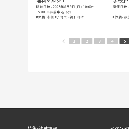
理科マルシェ
学校】
開催日時：2026年8月9日(日) 10:00～
おやこ
開催日時：2
15:00 ※事前申込不要
00
#体験・参加
#子育て・親子向け
#体験・参
1
2
3
4
5
特集・連載情報
イベント