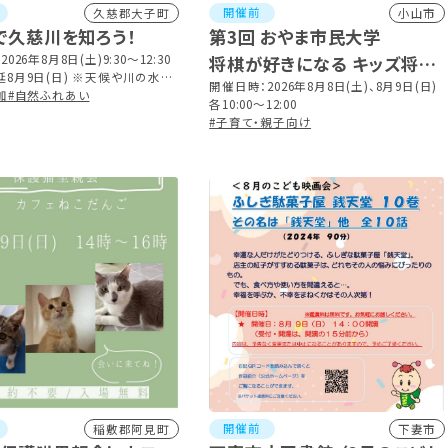
開催前
久慈郡大子町
小山市
で久慈川を知ろう！
第3回 おやま市民大学
026年8月8日(土)9:30～12:30
将棋が好きになる キッズ将棋
8月9日(日) ※天候や川の水量
強化講習会
開催日時：2026年8月8日(土)、8月9日(日)
内容を変更する場合は、事前にご
加
#自然ふれあい
各10:00～12:00
。
#子育て・親子向け
開催前
稲敷郡阿見町
下妻市