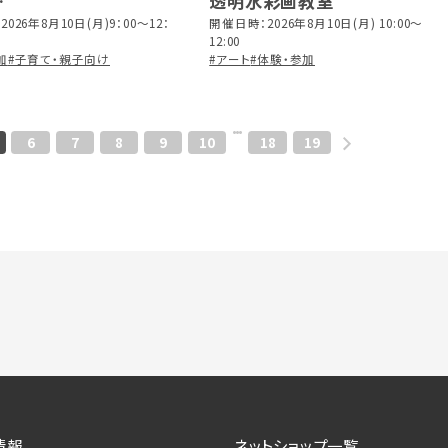
透明水彩画教室
防災教室
026年8月10日(月)9：00～12：
開催日時：2026年8月10日(月) 10:00～
12:00
加
#子育て・親子向け
#アート
#体験・参加
6
7
8
9
10
18
19
情報
ネットショップ一覧