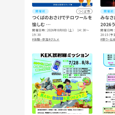
開催前
開催前
つくば市
つくばのおさけでテロワールを
みなさ
愉しむ
202
メーカーズディナー つくばブ
開催日時：2026年8月8日（土） 14：30～
開催日時：2
19：30
20:15
ルワリー編
#体験・参加
#グルメ
8/9（日）
#祭り・伝