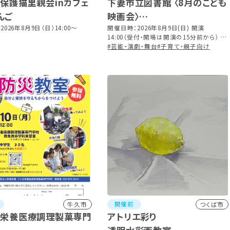
iN保護猫里親会inカフェ
下妻市立図書館 〈8月のこども
んご
映画会〉
026年8月9日（日）14:00〜
ふしぎ駄菓子屋 銭天堂 10巻
開催日時：2026年8月9日(日) 開演
14:00（受付・開場は開演の15分前から） ※
その名は「銭天堂」他 全10話
上映時間 90分
#芸能・演劇・舞台
#子育て・親子向け
開催前
牛久市
つくば市
ば栄養医療調理製菓専門
アトリエ彩り