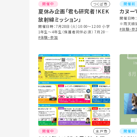
開催中
開催前
つくば市
夏休み企画「君も研究者！KEK
カヌー
放射線ミッション」
開催日時：2
※雨天順延
開催日時：7月28日（火）10:00～12:00 小学
等で行事
#体験・参
1年生～4年生（保護者同伴必須） 7月28日
連絡します
（火）14:00～16:00 小学5年生～中学3年生
#体験・参加
（保護者同伴は任意） 8月8日（土）10:00～
12:00 小学1年生～4年生（保護者同伴必
須） 8月8日（土）14:00～16:00 小学5年生
～中学3年生（保護者同伴は任意） 事前申
し込み：必要・先着順
開催中
開催前
水戸市