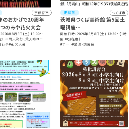
開催前
宇都宮市
つくば市
まのおかげで20周年
茨城県つくば美術館 第5回土
6うつのみや花火大会
曜講座
026年8月8日(土) 19:00～
「星に願いを 月に祈りを」展作
開催日時：2026年8月8日(土) 13:30～(1時
（予定） ※雨天決行、荒天時は
間30分程度)
品紹介
に順延
統行事
#花火大会
#アート
#講演・講習会