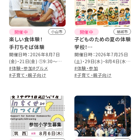
開催中
開催中
小山市
結城市
楽しい食体験！
子どものための夏の体験
手打ちそば体験
学校！
～この夏だけの“ホンモ
開催日時：2026年8月7日
開催日時：2026年7月25日
(金)・21日(金) ①9:30～
(土)・29日(水)・8月4日(水)・
ノ体験”がいっぱい！～
②13:00～
#体験・参加
#グルメ
7日(金)・10日(月) 各回9:00
#体験・参加
#子育て・親子向け
～13:00予定 ※雨天中止：
#子育て・親子向け
8/7(金) デイキャンプのみ
【対象】5歳～中学1年生 【定
員】各回20名程度 【申込】申
込フォーム、または電話にて