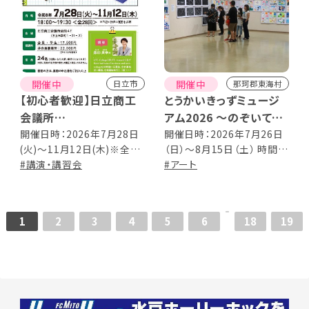
開催中
開催中
日立市
那珂郡東海村
【初心者歓迎】日立商工
とうかいきっずミュージ
会議所
アム2026 ～のぞいてみ
日商簿記3級 資格取得
よう！図工の時間～
開催日時：2026年7月28日
開催日時：2026年7月26日
(火)～11月12日(木)※全28
（日）～8月15日（土） 時間：
講座 受講生募集
回 18:00～19:30
#講演・講習会
10 : 00～19 : 00 （最終日は
#アート
15 : 00 閉館） 会期中無休
1
2
3
4
5
6
18
19