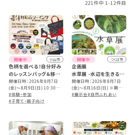
221件中 1-12件目
開催中
開催中
小山市
つくば市
色柄を選べる！自分好み
企画展
のレッスンバッグ＆移動
水草展 -水辺を生きる多
ポケット
彩なかたち-
開催日時：2026年8月7日
開催日時：2026年8月7日
(金)～8月9日(日) 10:30～
(金)～8月16日(日) ※期間
夏休みKid’sソーイング
12:00、13:00～16:00内で
#体験・参加
中休園日なし 9:00～
#展示会
#自然ふれあい
随時開催
#子育て・親子向け
17:00(最終入園16:30)