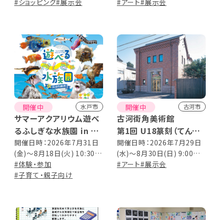
18:00(初日13:00～／最終
#ショッピング
#展示会
17:00 （最終日は12:00ま
#アート
#展示会
日16:00まで)
で）
開催中
開催中
水戸市
古河市
サマーアクアリウム遊べ
古河街角美術館
るふしぎな水族園 in 京
第1回 U18篆刻（てんこ
成百貨店
く）展
開催日時：2026年7月31日
開催日時：2026年7月29日
(金)～8月18日(火) 10:30～
(水)～8月30日(日) 9:00～
19:00 [最終日は16:00ま
#体験・参加
17:00（入館は16:30まで）
#アート
#展示会
で] ※入場はそれぞれ閉場
#子育て・親子向け
の30分前まで