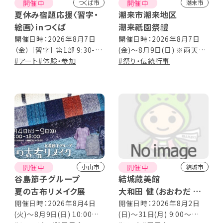
開催中
開催中
つくば市
潮来市
夏休み宿題応援〈習字・
潮来市潮来地区
絵画〉inつくば
潮来祇園祭禮
開催日時：2026年8月7日
開催日時：2026年8月7日
（金） ［習字］ 第1部 9:30-
(金)～8月9日(日) ※雨天決
10:30 第2部 11:00-
#アート
#体験・参加
行 8:00～22:00
#祭り・伝統行事
12:00 ［絵画］ 第1部 13:00-
14:30 第2部 15:00-
16:30 ※参加者総入れ替え
制
開催中
開催中
小山市
結城市
谷島節子グループ
結城蔵美館
夏の古布リメイク展
大和田 健（おおわだ たけ
し）写真展 ～ 一期一会
開催日時：2026年8月4日
開催日時：2026年8月2日
(火)～8月9日(日) 10:00～
(日)～31日(月) 9:00～
～