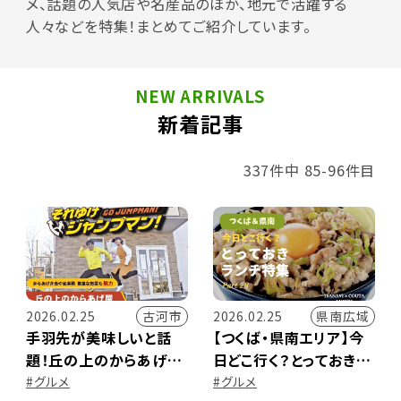
メ、話題の人気店や名産品のほか、地元で活躍する
人々などを特集！まとめてご紹介しています。
NEW ARRIVALS
新着記事
337件中 85-96件目
古河市
県南広域
2026.02.25
2026.02.25
手羽先が美味しいと話
【つくば・県南エリア】今
題！丘の上のからあげ屋
日どこ行く？とっておきラ
（古河市）｜それゆけジャ
ンチ特集 ～Part.26～
#グルメ
#グルメ