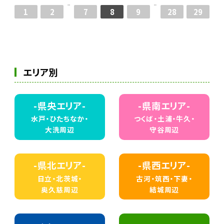
1
2
7
8
9
28
29
エリア別
-県央エリア-
-県南エリア-
水戸・ひたちなか・
つくば・土浦・牛久・
大洗周辺
守谷周辺
-県北エリア-
-県西エリア-
日立・北茨城・
古河・筑西・下妻・
奥久慈周辺
結城周辺