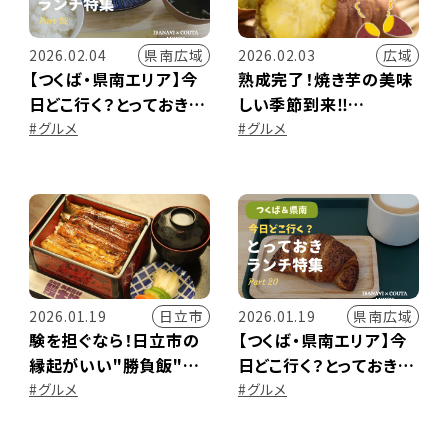
県南広域
広域
2026.02.04
2026.02.03
【つくば・県南エリア】今
熟成完了！焼き芋の美味
日どこ行く？とっておきラ
しい季節到来‼
ンチ特集 ～Part.22～
いばらきで Zeppin 焼き
#グルメ
#グルメ
芋を楽しもう♪
日立市
県南広域
2026.01.19
2026.01.19
験を担ぐなら！日立市の
【つくば・県南エリア】今
縁起がいい"勝負飯"５
日どこ行く？とっておきラ
選
ンチ特集 ～Part.20～
#グルメ
#グルメ