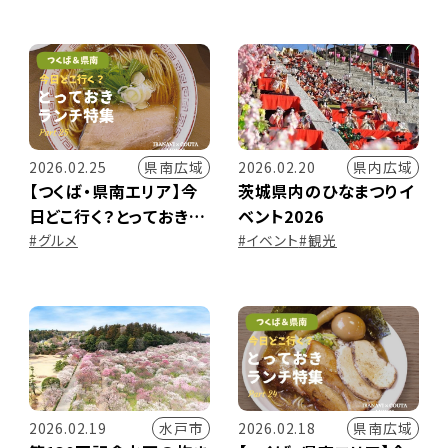
ンプマン
県南広域
県内広域
2026.02.25
2026.02.20
【つくば・県南エリア】今
茨城県内のひなまつりイ
日どこ行く？とっておきラ
ベント2026
ンチ特集 ～Part.25～
#グルメ
#イベント
#観光
水戸市
県南広域
2026.02.19
2026.02.18