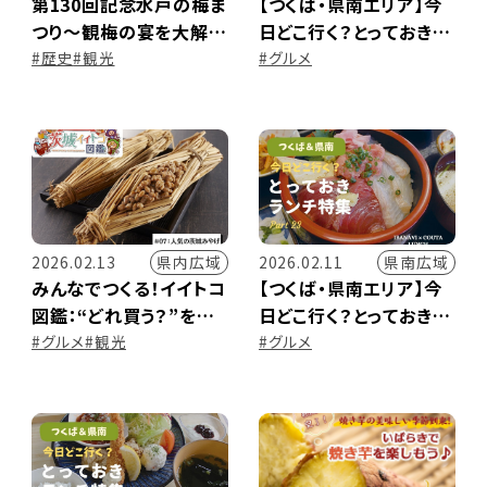
第130回記念水戸の梅ま
【つくば・県南エリア】今
つり～観梅の宴を大解剖
日どこ行く？とっておきラ
～
ンチ特集 ～Part.24～
#歴史
#観光
#グルメ
県内広域
県南広域
2026.02.13
2026.02.11
みんなでつくる！イイトコ
【つくば・県南エリア】今
図鑑：“どれ買う？”を迷
日どこ行く？とっておきラ
わない！茨城みやげ人気
ンチ特集 ～Part.23～
#グルメ
#観光
#グルメ
調査2026冬★