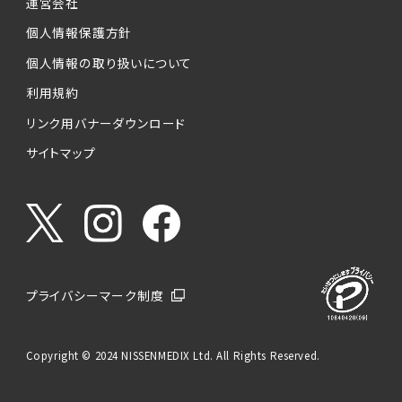
運営会社
個人情報保護方針
個人情報の取り扱いについて
利用規約
リンク用バナーダウンロード
サイトマップ
プライバシーマーク制度
Copyright © 2024 NISSENMEDIX Ltd. All Rights Reserved.