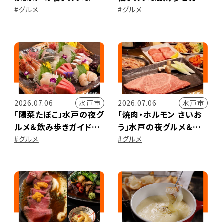
み歩きガイド｜いばナビ
ド｜いばナビNight
#グルメ
#グルメ
Night
水戸市
水戸市
2026.07.06
2026.07.06
「陽菜たぼこ」水戸の夜グ
「焼肉・ホルモン さいお
ルメ＆飲み歩きガイド｜
う」水戸の夜グルメ＆飲
いばナビNight
み歩きガイド｜いばナビ
#グルメ
#グルメ
Night