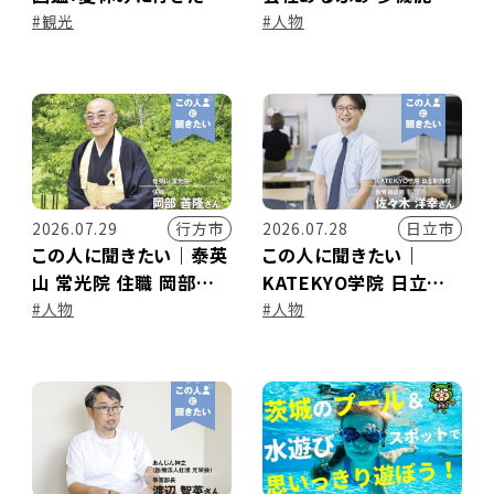
い！茨城のお出かけエリ
事業所みつばち 代表取
#観光
#人物
ア大調査2026★
締役 成島理恵さん
行方市
日立市
2026.07.29
2026.07.28
この人に聞きたい｜泰英
この人に聞きたい｜
山 常光院 住職 岡部善
KATEKYO学院 日立駅
隆さん
前校 教育相談員 佐々木
#人物
#人物
洋幸さん