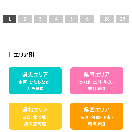
Night
1
2
3
4
5
6
28
29
エリア別
-県央エリア-
-県南エリア-
水戸・ひたちなか・
つくば・土浦・牛久・
大洗周辺
守谷周辺
-県北エリア-
-県西エリア-
日立・北茨城・
古河・筑西・下妻・
奥久慈周辺
結城周辺