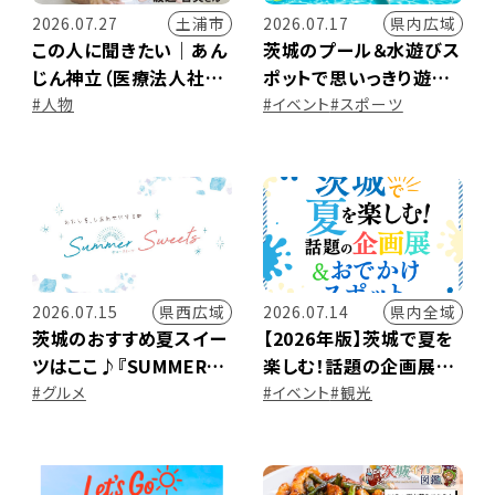
土浦市
県内広域
2026.07.27
2026.07.17
この人に聞きたい｜あん
茨城のプール＆水遊びス
じん神立（医療法人社団
ポットで思いっきり遊ぼ
光栄会） 事業部長 渡辺
う！
#人物
#イベント
#スポーツ
智英さん
県西広域
県内全域
2026.07.15
2026.07.14
茨城のおすすめ夏スイー
【2026年版】茨城で夏を
ツはここ♪『SUMMER
楽しむ！話題の企画展＆
SWEETS』特集！（古河・
お出かけスポット
#グルメ
#イベント
#観光
筑西・小山）