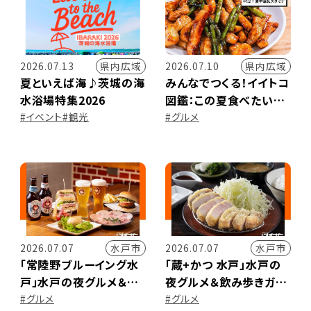
県内広域
県内広域
2026.07.13
2026.07.10
夏といえば海♪茨城の海
みんなでつくる！イイトコ
水浴場特集2026
図鑑：この夏食べたい！
県民が選んだ中華料理
#イベント
#観光
#グルメ
店＆スタミナラーメン★
水戸市
水戸市
2026.07.07
2026.07.07
「常陸野ブルーイング水
「蔵+かつ 水戸」水戸の
戸」水戸の夜グルメ＆飲
夜グルメ＆飲み歩きガイ
み歩きガイド｜いばナビ
ド｜いばナビNight
#グルメ
#グルメ