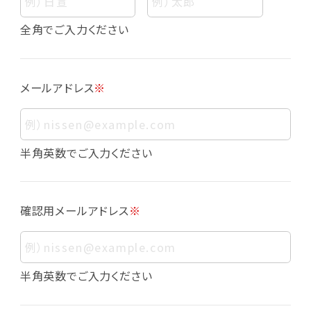
個人情報
個人情報とは、お客様個人に関する情報であっ
全角でご入力ください
て、当該情報を構成する氏名、住所、電話番号、
メールアドレス、生年月日、写真その他の記述等
により、お客様個人を特定できるものをいいま
メールアドレス
※
す。また、その情報のみでは識別できない場合で
も、他の情報と容易に照合することで、結果的に
お客様個人を識別できるものも個人情報に含ま
れます。
半角英数でご入力ください
個人情報の利用目的について
本サービスにおける個人情報の利用目的は以
確認用メールアドレス
※
下の通りであり、これらの目的達成の範囲を超
えてお客様の個人情報を利用することはありま
せん。
・会員登録者の個人認証
半角英数でご入力ください
・会員ポイントプログラムの運営
・各種お申込みや、お問い合わせへの対応