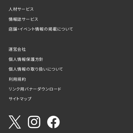
個人情報提供の任意性について
本サービスが収集する個人情報は、ご本人の意
人材サービス
思により任意でご提供いただくものですが、各サ
情報誌サービス
ービスの実施にあたりそれぞれ必要となる項目
店舗・イベント情報の掲載について
を入力いただかない場合は、各々のサービスを
ご利用できない場合があります。
運営会社
個人情報の第三者への提供について
個人情報保護方針
当社は、以下の提供先に対して個人情報を提供
します。
個人情報の取り扱いについて
利用規約
(1)お客様が求人応募フォームより個人情報を
送信した事業主（広告主）への提供
リンク用バナーダウンロード
・提供の目的
サイトマップ
お客様が求職活動・応募等を行った企業による
お客様に対する採用・選考活動およびそれに伴
うやりとり・情報提供（採否・合否の検討を含み
ます）
・提供する個人情報の項目