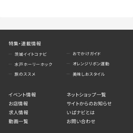
（3）情報掲載・広告に関するお問い合わせへの
対応
・お問い合わせに関する返答、及び当社の各種サ
ービスのご提案、情報提供、広告配信
（4）キャンペーンのお申込み
特集・連載情報
・読者プレゼント、アンケート等、当サービスが実
施するキャンペーンの抽選、当選者への連絡及
おでかけガイド
茨城イイトコナビ
び発送 ・ユーザーの趣向や属性情報等の分析
オレンジリボン運動
水戸ホーリーホック
（5）広告主への問い合わせ・応募等への対応
美味しおスタイル
旅のススメ
・本サービスを通じて広告主に送信したお問い
合わせの内容確認、返答
イベント情報
ネットショップ一覧
・本サービスを通じて求人広告に応募した際の
選考に関する連絡
お店情報
サイトからのお知らせ
・本サービスを通じて店舗への来店予約を登録
求人情報
いばナビとは
した際の内容確認、返答
動画一覧
お問い合わせ