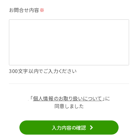
・利用規約等で禁じている不正行為等の確認
お問合せ内容
※
・メールマガジンの配信
・本サービスに関する規約等の変更の通知
・本サービスの改善、新サービスの開発等に役立
てるため
（1）いばナビ会員登録
・会員登録者の個人認証、本人確認
・会員ポイントプログラムの運営
・投稿したクチコミ情報、写真の本サービスへの
300文字以内でご入力ください
掲載
・メールマガジン、お知らせ、広告等の配信
・本サービスに関する規約等の変更の通知
「
個人情報のお取り扱いについて
」に
（2）ユーザーからのお問い合わせへの対応
同意しました
・ユーザーからのご意見、情報提供、お問い合わ
せの内容確認、返答
入力内容の確認
・当サービスの品質改善