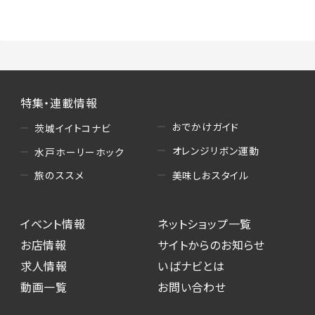
（3）情報掲載・広告に関するお問い合わせへの
対応
・お問い合わせに関する返答、及び当社の各種サ
ービスのご提案、情報提供、広告配信
（4）キャンペーンのお申込み
特集・連載情報
・読者プレゼント、アンケート等、当サービスが実
施するキャンペーンの抽選、当選者への連絡及
おでかけガイド
茨城イイトコナビ
び発送 ・ユーザーの趣向や属性情報等の分析
オレンジリボン運動
水戸ホーリーホック
（5）広告主への問い合わせ・応募等への対応
美味しおスタイル
旅のススメ
・本サービスを通じて広告主に送信したお問い
合わせの内容確認、返答
イベント情報
ネットショップ一覧
・本サービスを通じて求人広告に応募した際の
選考に関する連絡
お店情報
サイトからのお知らせ
・本サービスを通じて店舗への来店予約を登録
求人情報
いばナビとは
した際の内容確認、返答
動画一覧
お問い合わせ