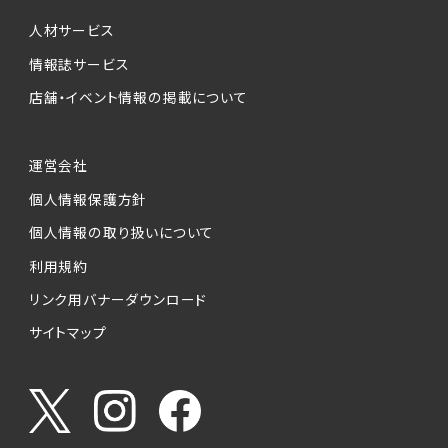
個人情報提供の任意性について
本サービスが収集する個人情報は、ご本人の意
人材サービス
思により任意でご提供いただくものですが、各サ
情報誌サービス
ービスの実施にあたりそれぞれ必要となる項目
店舗・イベント情報の掲載について
を入力いただかない場合は、各々のサービスを
ご利用できない場合があります。
運営会社
個人情報の第三者への提供について
個人情報保護方針
当社は、以下の提供先に対して個人情報を提供
します。
個人情報の取り扱いについて
利用規約
(1)お客様が求人応募フォームより個人情報を
送信した事業主（広告主）への提供
リンク用バナーダウンロード
・提供の目的
サイトマップ
お客様が求職活動・応募等を行った企業による
お客様に対する採用・選考活動およびそれに伴
うやりとり・情報提供（採否・合否の検討を含み
ます）
・提供する個人情報の項目