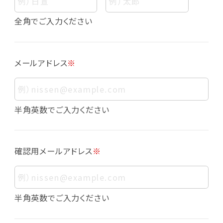
個人情報
個人情報とは、お客様個人に関する情報であっ
全角でご入力ください
て、当該情報を構成する氏名、住所、電話番号、
メールアドレス、生年月日、写真その他の記述等
により、お客様個人を特定できるものをいいま
メールアドレス
※
す。また、その情報のみでは識別できない場合で
も、他の情報と容易に照合することで、結果的に
お客様個人を識別できるものも個人情報に含ま
れます。
半角英数でご入力ください
個人情報の利用目的について
本サービスにおける個人情報の利用目的は以
確認用メールアドレス
※
下の通りであり、これらの目的達成の範囲を超
えてお客様の個人情報を利用することはありま
せん。
・会員登録者の個人認証
半角英数でご入力ください
・会員ポイントプログラムの運営
・各種お申込みや、お問い合わせへの対応