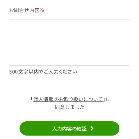
・利用規約等で禁じている不正行為等の確認
お問合せ内容
※
・メールマガジンの配信
・本サービスに関する規約等の変更の通知
・本サービスの改善、新サービスの開発等に役立
てるため
（1）いばナビ会員登録
・会員登録者の個人認証、本人確認
・会員ポイントプログラムの運営
・投稿したクチコミ情報、写真の本サービスへの
300文字以内でご入力ください
掲載
・メールマガジン、お知らせ、広告等の配信
・本サービスに関する規約等の変更の通知
「
個人情報のお取り扱いについて
」に
（2）ユーザーからのお問い合わせへの対応
同意しました
・ユーザーからのご意見、情報提供、お問い合わ
せの内容確認、返答
入力内容の確認
・当サービスの品質改善