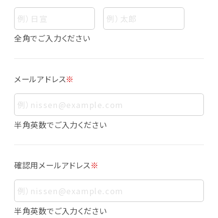
個人情報
個人情報とは、お客様個人に関する情報であっ
全角でご入力ください
て、当該情報を構成する氏名、住所、電話番号、
メールアドレス、生年月日、写真その他の記述等
により、お客様個人を特定できるものをいいま
メールアドレス
※
す。また、その情報のみでは識別できない場合で
も、他の情報と容易に照合することで、結果的に
お客様個人を識別できるものも個人情報に含ま
れます。
半角英数でご入力ください
個人情報の利用目的について
本サービスにおける個人情報の利用目的は以
確認用メールアドレス
※
下の通りであり、これらの目的達成の範囲を超
えてお客様の個人情報を利用することはありま
せん。
・会員登録者の個人認証
半角英数でご入力ください
・会員ポイントプログラムの運営