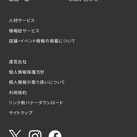
個人情報提供の任意性について
本サービスが収集する個人情報は、ご本人の意
人材サービス
思により任意でご提供いただくものですが、各サ
情報誌サービス
ービスの実施にあたりそれぞれ必要となる項目
店舗・イベント情報の掲載について
を入力いただかない場合は、各々のサービスを
ご利用できない場合があります。
運営会社
個人情報の第三者への提供について
個人情報保護方針
当社は、以下の提供先に対して個人情報を提供
します。
個人情報の取り扱いについて
利用規約
(1)お客様が求人応募フォームより個人情報を
送信した事業主（広告主）への提供
リンク用バナーダウンロード
・提供の目的
サイトマップ
お客様が求職活動・応募等を行った企業による
お客様に対する採用・選考活動およびそれに伴
うやりとり・情報提供（採否・合否の検討を含み