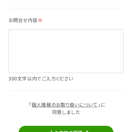
・各種お申込みや、お問い合わせへの対応
・利用規約等で禁じている不正行為等の確認
お問合せ内容
※
・メールマガジンの配信
・本サービスに関する規約等の変更の通知
・本サービスの改善、新サービスの開発等に役立
てるため
（1）いばナビ会員登録
・会員登録者の個人認証、本人確認
・会員ポイントプログラムの運営
・投稿したクチコミ情報、写真の本サービスへの
300文字以内でご入力ください
掲載
・メールマガジン、お知らせ、広告等の配信
・本サービスに関する規約等の変更の通知
「
個人情報のお取り扱いについて
」に
（2）ユーザーからのお問い合わせへの対応
同意しました
・ユーザーからのご意見、情報提供、お問い合わ
せの内容確認、返答