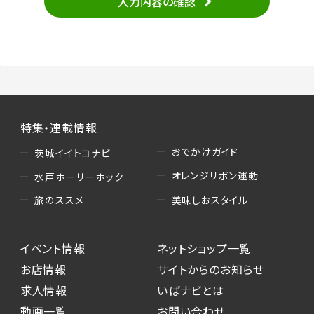
入力内容の確認
・当サービスの品質改善
（3）情報掲載・広告に関するお問い合わせへの
対応
・お問い合わせに関する返答、及び当社の各種サ
ービスのご提案、情報提供、広告配信
（4）キャンペーンのお申込み
特集・連載情報
・読者プレゼント、アンケート等、当サービスが実
施するキャンペーンの抽選、当選者への連絡及
おでかけガイド
茨城イイトコナビ
び発送 ・ユーザーの趣向や属性情報等の分析
オレンジリボン運動
水戸ホーリーホック
（5）広告主への問い合わせ・応募等への対応
美味しおスタイル
旅のススメ
・本サービスを通じて広告主に送信したお問い
合わせの内容確認、返答
イベント情報
ネットショップ一覧
・本サービスを通じて求人広告に応募した際の
選考に関する連絡
お店情報
サイトからのお知らせ
・本サービスを通じて店舗への来店予約を登録
求人情報
いばナビとは
した際の内容確認、返答
動画一覧
お問い合わせ