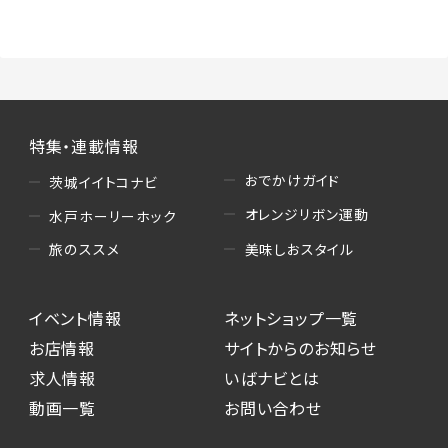
（3）情報掲載・広告に関するお問い合わせへの
対応
・お問い合わせに関する返答、及び当社の各種サ
ービスのご提案、情報提供、広告配信
（4）キャンペーンのお申込み
特集・連載情報
・読者プレゼント、アンケート等、当サービスが実
施するキャンペーンの抽選、当選者への連絡及
おでかけガイド
茨城イイトコナビ
び発送 ・ユーザーの趣向や属性情報等の分析
オレンジリボン運動
水戸ホーリーホック
（5）広告主への問い合わせ・応募等への対応
美味しおスタイル
旅のススメ
・本サービスを通じて広告主に送信したお問い
合わせの内容確認、返答
イベント情報
ネットショップ一覧
・本サービスを通じて求人広告に応募した際の
選考に関する連絡
お店情報
サイトからのお知らせ
・本サービスを通じて店舗への来店予約を登録
求人情報
いばナビとは
した際の内容確認、返答
動画一覧
お問い合わせ