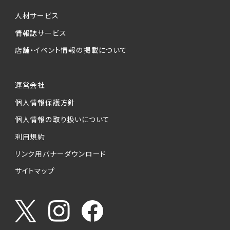
個人情報提供の任意性について
本サービスが収集する個人情報は、ご本人の意
人材サービス
思により任意でご提供いただくものですが、各サ
情報誌サービス
ービスの実施にあたりそれぞれ必要となる項目
店舗・イベント情報の掲載について
を入力いただかない場合は、各々のサービスを
ご利用できない場合があります。
運営会社
個人情報の第三者への提供について
個人情報保護方針
当社は、以下の提供先に対して個人情報を提供
します。
個人情報の取り扱いについて
利用規約
(1)お客様が求人応募フォームより個人情報を
送信した事業主（広告主）への提供
リンク用バナーダウンロード
・提供の目的
サイトマップ
お客様が求職活動・応募等を行った企業による
お客様に対する採用・選考活動およびそれに伴
うやりとり・情報提供（採否・合否の検討を含み
ます）
・提供する個人情報の項目