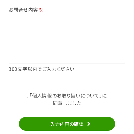
・利用規約等で禁じている不正行為等の確認
お問合せ内容
※
・メールマガジンの配信
・本サービスに関する規約等の変更の通知
・本サービスの改善、新サービスの開発等に役立
てるため
（1）いばナビ会員登録
・会員登録者の個人認証、本人確認
・会員ポイントプログラムの運営
・投稿したクチコミ情報、写真の本サービスへの
300文字以内でご入力ください
掲載
・メールマガジン、お知らせ、広告等の配信
・本サービスに関する規約等の変更の通知
「
個人情報のお取り扱いについて
」に
（2）ユーザーからのお問い合わせへの対応
同意しました
・ユーザーからのご意見、情報提供、お問い合わ
せの内容確認、返答
入力内容の確認
・当サービスの品質改善