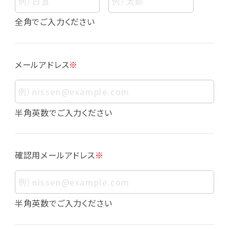
個人情報
個人情報とは、お客様個人に関する情報であっ
全角でご入力ください
て、当該情報を構成する氏名、住所、電話番号、
メールアドレス、生年月日、写真その他の記述等
により、お客様個人を特定できるものをいいま
メールアドレス
※
す。また、その情報のみでは識別できない場合で
も、他の情報と容易に照合することで、結果的に
お客様個人を識別できるものも個人情報に含ま
れます。
半角英数でご入力ください
個人情報の利用目的について
本サービスにおける個人情報の利用目的は以
確認用メールアドレス
※
下の通りであり、これらの目的達成の範囲を超
えてお客様の個人情報を利用することはありま
せん。
・会員登録者の個人認証
半角英数でご入力ください
・会員ポイントプログラムの運営
・各種お申込みや、お問い合わせへの対応