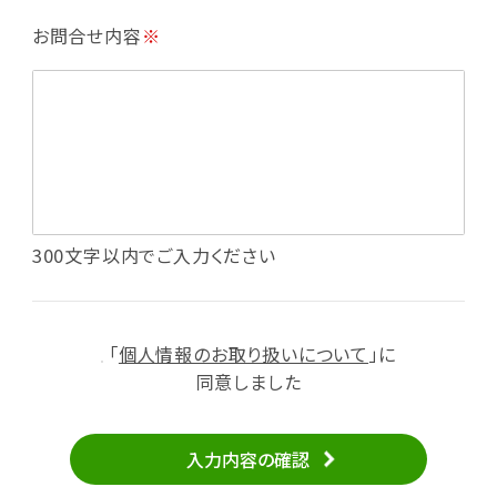
・利用規約等で禁じている不正行為等の確認
お問合せ内容
※
・メールマガジンの配信
・本サービスに関する規約等の変更の通知
・本サービスの改善、新サービスの開発等に役立
てるため
（1）いばナビ会員登録
・会員登録者の個人認証、本人確認
・会員ポイントプログラムの運営
・投稿したクチコミ情報、写真の本サービスへの
300文字以内でご入力ください
掲載
・メールマガジン、お知らせ、広告等の配信
・本サービスに関する規約等の変更の通知
「
個人情報のお取り扱いについて
」に
（2）ユーザーからのお問い合わせへの対応
同意しました
・ユーザーからのご意見、情報提供、お問い合わ
せの内容確認、返答
入力内容の確認
・当サービスの品質改善