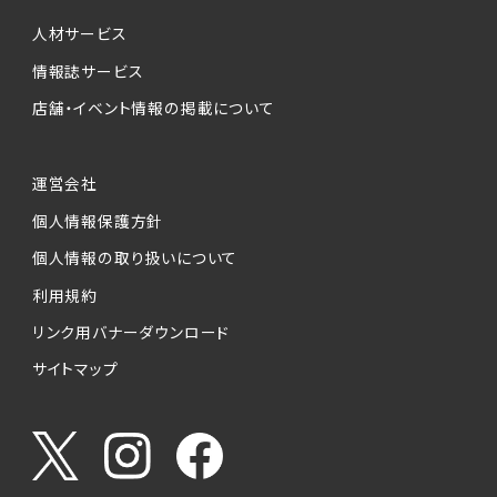
個人情報提供の任意性について
本サービスが収集する個人情報は、ご本人の意
人材サービス
思により任意でご提供いただくものですが、各サ
情報誌サービス
ービスの実施にあたりそれぞれ必要となる項目
店舗・イベント情報の掲載について
を入力いただかない場合は、各々のサービスを
ご利用できない場合があります。
運営会社
個人情報の第三者への提供について
個人情報保護方針
当社は、以下の提供先に対して個人情報を提供
します。
個人情報の取り扱いについて
利用規約
(1)お客様が求人応募フォームより個人情報を
送信した事業主（広告主）への提供
リンク用バナーダウンロード
・提供の目的
サイトマップ
お客様が求職活動・応募等を行った企業による
お客様に対する採用・選考活動およびそれに伴
うやりとり・情報提供（採否・合否の検討を含み
ます）
・提供する個人情報の項目