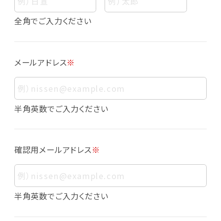
個人情報
個人情報とは、お客様個人に関する情報であっ
全角でご入力ください
て、当該情報を構成する氏名、住所、電話番号、
メールアドレス、生年月日、写真その他の記述等
により、お客様個人を特定できるものをいいま
メールアドレス
※
す。また、その情報のみでは識別できない場合で
も、他の情報と容易に照合することで、結果的に
お客様個人を識別できるものも個人情報に含ま
れます。
半角英数でご入力ください
個人情報の利用目的について
本サービスにおける個人情報の利用目的は以
確認用メールアドレス
※
下の通りであり、これらの目的達成の範囲を超
えてお客様の個人情報を利用することはありま
せん。
・会員登録者の個人認証
半角英数でご入力ください
・会員ポイントプログラムの運営
・各種お申込みや、お問い合わせへの対応