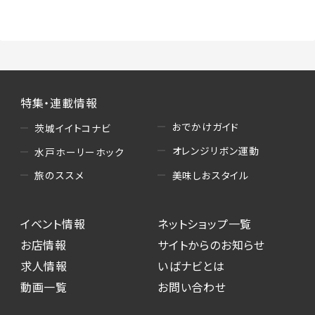
（3）情報掲載・広告に関するお問い合わせへの
対応
・お問い合わせに関する返答、及び当社の各種サ
ービスのご提案、情報提供、広告配信
（4）キャンペーンのお申込み
特集・連載情報
・読者プレゼント、アンケート等、当サービスが実
施するキャンペーンの抽選、当選者への連絡及
おでかけガイド
茨城イイトコナビ
び発送 ・ユーザーの趣向や属性情報等の分析
オレンジリボン運動
水戸ホーリーホック
（5）広告主への問い合わせ・応募等への対応
美味しおスタイル
旅のススメ
・本サービスを通じて広告主に送信したお問い
合わせの内容確認、返答
イベント情報
ネットショップ一覧
・本サービスを通じて求人広告に応募した際の
選考に関する連絡
お店情報
サイトからのお知らせ
・本サービスを通じて店舗への来店予約を登録
求人情報
いばナビとは
した際の内容確認、返答
動画一覧
お問い合わせ