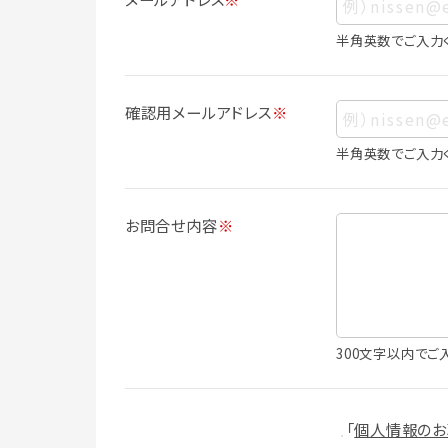
ス、生年月日、写真その他の記述等により
は識別できない場合でも、他の情報と容易
半角英数でご入力
人情報に含まれます。
個人情報の利用目的について
確認用メールアドレス
※
本サービスにおける個人情報の利用目的
個人情報を利用することはありません。
半角英数でご入力
・会員登録者の個人認証
・会員ポイントプログラムの運営
・各種お申込みや、お問い合わせへの対応
お問合せ内容
※
・利用規約等で禁じている不正行為等の
・メールマガジンの配信
・本サービスに関する規約等の変更の通
・本サービスの改善、新サービスの開発等
（1）いばナビ会員登録
300文字以内でご
・会員登録者の個人認証、本人確認
・会員ポイントプログラムの運営
・投稿したクチコミ情報、写真の本サービ
「
個人情報のお