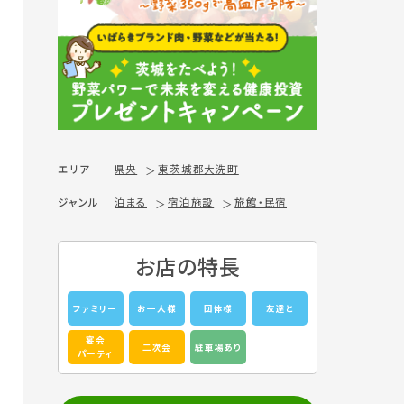
エリア
県央
東茨城郡大洗町
ジャンル
泊まる
宿泊施設
旅館・民宿
お店の特長
ファミリー
お一人様
団体様
友達と
宴会
二次会
駐車場あり
パーティ