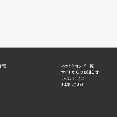
力いただかない場合は、各々のサービスをご利用できない場合が
提供します。
情報を送信した事業主（広告主）への提供
によるお客様に対する採用・選考活動およびそれに伴うやりと
す）
情報
ネットショップ一覧
住所、電話番号、メールアドレス、応募理由
サイトからのお知らせ
いばナビとは
が提供する事業主専用の管理画面に表示）
お問い合わせ
人情報を送信した事業主（広告主）への提供
るお客様に対するサービス提供、およびその履行に伴うお客様