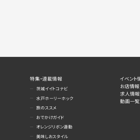
施にあたりそれぞれ必要となる項目を入
あります。
個人情報の第三者への提供について
当社は、以下の提供先に対して個人情報を
(1)お客様が求人応募フォームより個人
・提供の目的
お客様が求職活動・応募等を行った企業
り・情報提供（採否・合否の検討を含みま
・提供する個人情報の項目
特集・連載情報
イベント
求人応募フォームより直接取得した氏名、
お店情報
・提供の手段又は方法
茨城イイトコナビ
求人情報
書面もしくは電磁的な方法（本サービス
水戸ホーリーホック
動画一覧
旅のススメ
(2)お客様がネット予約フォームより個
・提供の目的
おでかけガイド
お客様が予約申し込みを行った店舗によ
オレンジリボン運動
への連絡・情報提供
美味しおスタイル
・提供する個人情報の項目