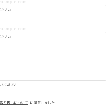
、お客様個人を特定できるものをいいます。また、その情報のみで
に照合することで、結果的にお客様個人を識別できるものも個
ください
は以下の通りであり、これらの目的達成の範囲を超えてお客様の
ください
確認
知
に役立てるため
入力ください
スへの掲載
取り扱いについて
」に
同意しました