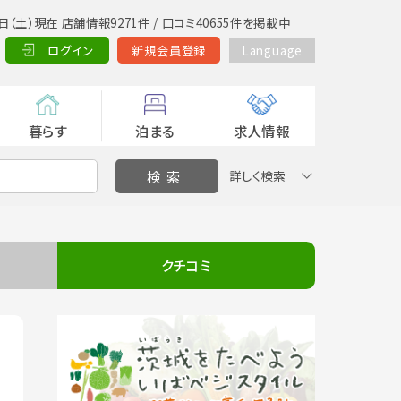
日（土）現在 店舗情報9271件 / 口コミ40655件を掲載中
ログイン
新規会員登録
Language
暮らす
泊まる
求人情報
詳しく検索
クチコミ