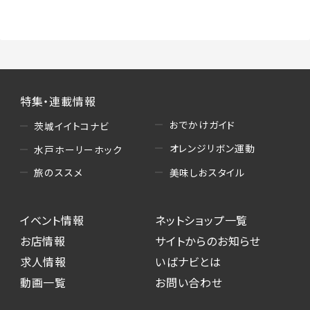
（3）情報掲載・広告に関するお問い合わせへの
対応
・お問い合わせに関する返答、及び当社の各種サ
ービスのご提案、情報提供、広告配信
（4）キャンペーンのお申込み
特集・連載情報
・読者プレゼント、アンケート等、当サービスが実
施するキャンペーンの抽選、当選者への連絡及
おでかけガイド
茨城イイトコナビ
び発送 ・ユーザーの趣向や属性情報等の分析
オレンジリボン運動
水戸ホーリーホック
（5）広告主への問い合わせ・応募等への対応
美味しおスタイル
旅のススメ
・本サービスを通じて広告主に送信したお問い
合わせの内容確認、返答
イベント情報
ネットショップ一覧
・本サービスを通じて求人広告に応募した際の
選考に関する連絡
お店情報
サイトからのお知らせ
・本サービスを通じて店舗への来店予約を登録
求人情報
いばナビとは
した際の内容確認、返答
動画一覧
お問い合わせ