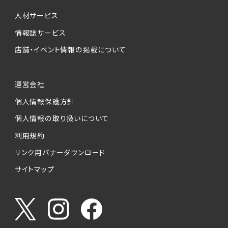
個人情報提供の任意性について
本サービスが収集する個人情報は、ご本人の意
人材サービス
思により任意でご提供いただくものですが、各サ
情報誌サービス
ービスの実施にあたりそれぞれ必要となる項目
店舗・イベント情報の掲載について
を入力いただかない場合は、各々のサービスを
ご利用できない場合があります。
運営会社
個人情報の第三者への提供について
個人情報保護方針
当社は、以下の提供先に対して個人情報を提供
します。
個人情報の取り扱いについて
利用規約
(1)お客様が求人応募フォームより個人情報を
送信した事業主（広告主）への提供
リンク用バナーダウンロード
・提供の目的
サイトマップ
お客様が求職活動・応募等を行った企業による
お客様に対する採用・選考活動およびそれに伴
うやりとり・情報提供（採否・合否の検討を含み
ます）
・提供する個人情報の項目