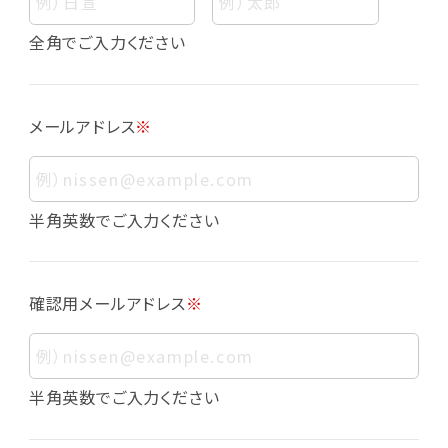
個人情報
個人情報とは、お客様個人に関する情報であっ
全角でご入力ください
て、当該情報を構成する氏名、住所、電話番号、
メールアドレス、生年月日、写真その他の記述等
により、お客様個人を特定できるものをいいま
メールアドレス
※
す。また、その情報のみでは識別できない場合で
も、他の情報と容易に照合することで、結果的に
お客様個人を識別できるものも個人情報に含ま
れます。
半角英数でご入力ください
個人情報の利用目的について
本サービスにおける個人情報の利用目的は以
確認用メールアドレス
※
下の通りであり、これらの目的達成の範囲を超
えてお客様の個人情報を利用することはありま
せん。
・会員登録者の個人認証
半角英数でご入力ください
・会員ポイントプログラムの運営
・各種お申込みや、お問い合わせへの対応