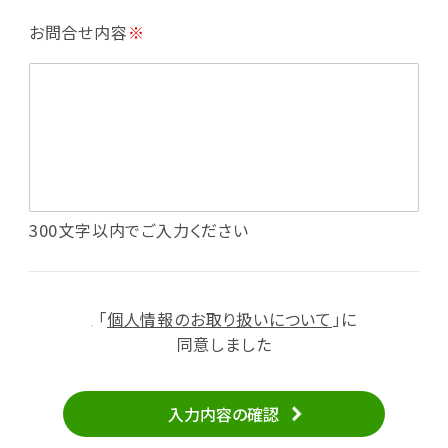
・利用規約等で禁じている不正行為等の確認
お問合せ内容
※
・メールマガジンの配信
・本サービスに関する規約等の変更の通知
・本サービスの改善、新サービスの開発等に役立
てるため
（1）いばナビ会員登録
・会員登録者の個人認証、本人確認
・会員ポイントプログラムの運営
・投稿したクチコミ情報、写真の本サービスへの
300文字以内でご入力ください
掲載
・メールマガジン、お知らせ、広告等の配信
・本サービスに関する規約等の変更の通知
「
個人情報のお取り扱いについて
」に
（2）ユーザーからのお問い合わせへの対応
同意しました
・ユーザーからのご意見、情報提供、お問い合わ
せの内容確認、返答
入力内容の確認
・当サービスの品質改善