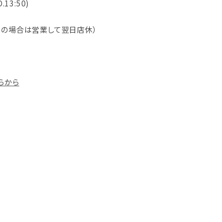
O.13:50)
日の場合は営業して翌日店休）
らから