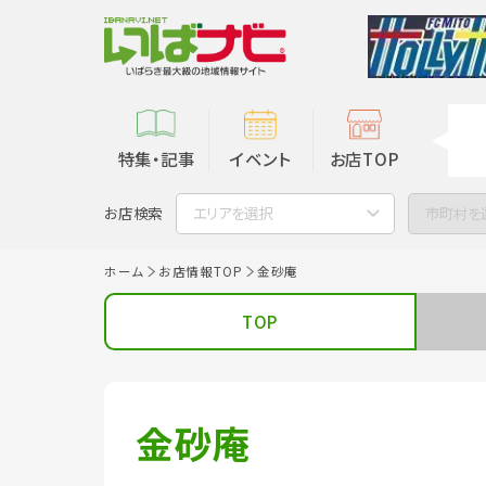
特集・記事
イベント
お店TOP
お店検索
エリアを選択
市町村を
ホーム
お店情報TOP
金砂庵
TOP
金砂庵