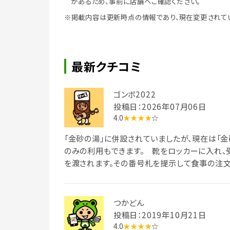
があるため、事前に店舗へご確認ください。
※掲載内容は更新時点の情報であり、現在変更されて
最新クチコミ
ゴンボ2022
投稿日：2026年07月06日
4.0
★★★★
☆
「金砂の湯」に併設されていましたが、現在は「金
のみの利用もできます。 靴をロッカーに入れ、
を渡されます。その番号札を提示して食事の注文
の「三彩そば（1,400円）」をいただきました。
らにそばの実がトッピングされたそば茶ソフトが
やオクラ、モロヘイヤの入った冷たいそばと、な
つかどん
ばです。ミニ天丼はエビと季節の野菜2種類がの
投稿日：2019年10月21日
が終わった後に提供されます。いろいろ楽しめて、
4.0
★★★★
☆