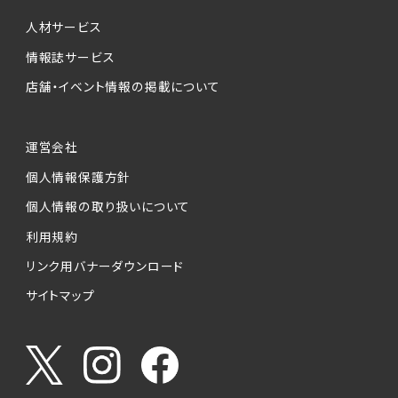
個人情報提供の任意性について
本サービスが収集する個人情報は、ご本人の意
人材サービス
思により任意でご提供いただくものですが、各サ
情報誌サービス
ービスの実施にあたりそれぞれ必要となる項目
店舗・イベント情報の掲載について
を入力いただかない場合は、各々のサービスを
ご利用できない場合があります。
運営会社
個人情報の第三者への提供について
個人情報保護方針
当社は、以下の提供先に対して個人情報を提供
します。
個人情報の取り扱いについて
利用規約
(1)お客様が求人応募フォームより個人情報を
送信した事業主（広告主）への提供
リンク用バナーダウンロード
・提供の目的
サイトマップ
お客様が求職活動・応募等を行った企業による
お客様に対する採用・選考活動およびそれに伴
うやりとり・情報提供（採否・合否の検討を含み
ます）
・提供する個人情報の項目