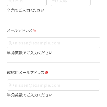
個人情報
個人情報とは、お客様個人に関する情報であっ
全角でご入力ください
て、当該情報を構成する氏名、住所、電話番号、
メールアドレス、生年月日、写真その他の記述等
により、お客様個人を特定できるものをいいま
メールアドレス
※
す。また、その情報のみでは識別できない場合で
も、他の情報と容易に照合することで、結果的に
お客様個人を識別できるものも個人情報に含ま
れます。
半角英数でご入力ください
個人情報の利用目的について
本サービスにおける個人情報の利用目的は以
確認用メールアドレス
※
下の通りであり、これらの目的達成の範囲を超
えてお客様の個人情報を利用することはありま
せん。
・会員登録者の個人認証
半角英数でご入力ください
・会員ポイントプログラムの運営
・各種お申込みや、お問い合わせへの対応