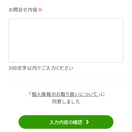
・利用規約等で禁じている不正行為等の確認
お問合せ内容
※
・メールマガジンの配信
・本サービスに関する規約等の変更の通知
・本サービスの改善、新サービスの開発等に役立
てるため
（1）いばナビ会員登録
・会員登録者の個人認証、本人確認
・会員ポイントプログラムの運営
・投稿したクチコミ情報、写真の本サービスへの
300文字以内でご入力ください
掲載
・メールマガジン、お知らせ、広告等の配信
・本サービスに関する規約等の変更の通知
「
個人情報のお取り扱いについて
」に
（2）ユーザーからのお問い合わせへの対応
同意しました
・ユーザーからのご意見、情報提供、お問い合わ
せの内容確認、返答
入力内容の確認
・当サービスの品質改善