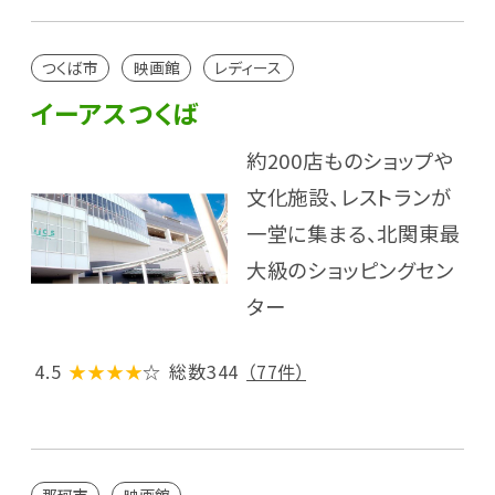
つくば市
映画館
レディース
イーアスつくば
約200店ものショップや
文化施設、レストランが
一堂に集まる、北関東最
大級のショッピングセン
ター
4.5
★★★★
☆
総数344
（77件）