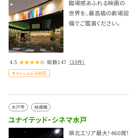
臨場感あふれる映画の
世界を、最高級の劇場設
備でご鑑賞ください。
4.5
★★★★
☆
総数147
（33件）
キャッシュレス対応
水戸市
映画館
ユナイテッド・シネマ水戸
県北エリア最大！460席！