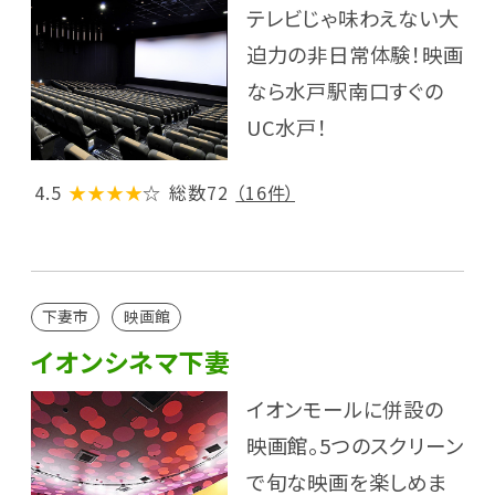
テレビじゃ味わえない大
迫力の非日常体験！映画
なら水戸駅南口すぐの
UC水戸！
4.5
★★★★
☆
総数72
（16件）
下妻市
映画館
イオンシネマ下妻
イオンモールに併設の
映画館。5つのスクリーン
で旬な映画を楽しめま