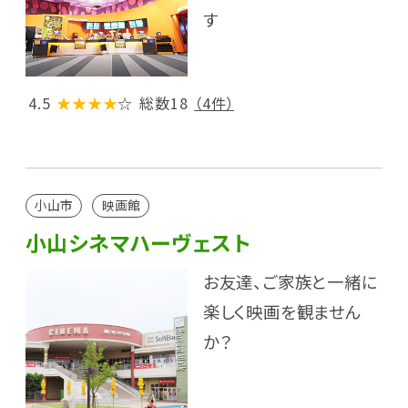
す
4.5
★★★★
☆
総数18
（4件）
小山市
映画館
小山シネマハーヴェスト
お友達、ご家族と一緒に
楽しく映画を観ません
か？