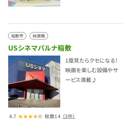
稲敷市
映画館
USシネマパルナ稲敷
1度見たらクセになる！
映画を楽しむ設備やサ
ービス満載♪
4.7
★★★★
☆
総数14
（3件）